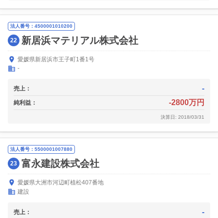
法人番号：4500001010200
新居浜マテリアル株式会社
22
愛媛県新居浜市王子町1番1号
-
-
売上：
-2800万円
純利益：
決算日: 2018/03/31
法人番号：5500001007880
富永建設株式会社
23
愛媛県大洲市河辺町植松407番地
建設
-
売上：