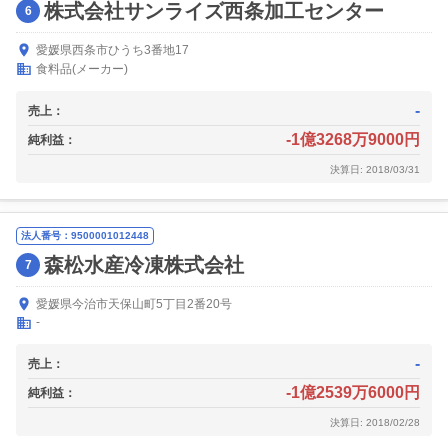
株式会社サンライズ西条加工センター
6
愛媛県西条市ひうち3番地17
食料品(メーカー)
-
売上：
-1億3268万9000円
純利益：
決算日: 2018/03/31
法人番号：9500001012448
森松水産冷凍株式会社
7
愛媛県今治市天保山町5丁目2番20号
-
-
売上：
-1億2539万6000円
純利益：
決算日: 2018/02/28