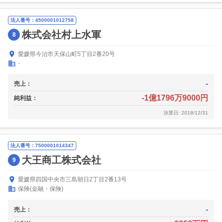
法人番号：4500001012758
株式会社村上水軍
8
愛媛県今治市天保山町5丁目2番20号
-
-
売上：
-1億1796万9000円
純利益：
決算日: 2018/12/31
法人番号：7500001014347
大王商工株式会社
9
愛媛県四国中央市三島朝日2丁目2番13号
保険(金融・保険)
-
売上：