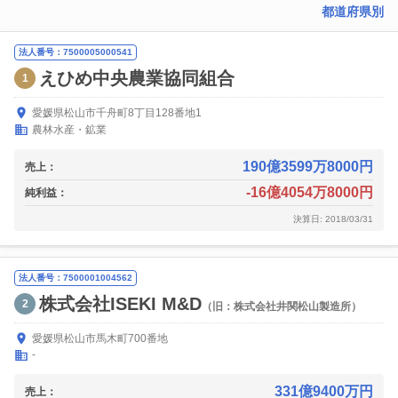
都道府県別
法人番号：7500005000541
えひめ中央農業協同組合
1
愛媛県松山市千舟町8丁目128番地1
農林水産・鉱業
190億3599万8000円
売上：
-16億4054万8000円
純利益：
決算日: 2018/03/31
法人番号：7500001004562
株式会社ISEKI M&D
2
（旧：株式会社井関松山製造所）
愛媛県松山市馬木町700番地
-
331億9400万円
売上：