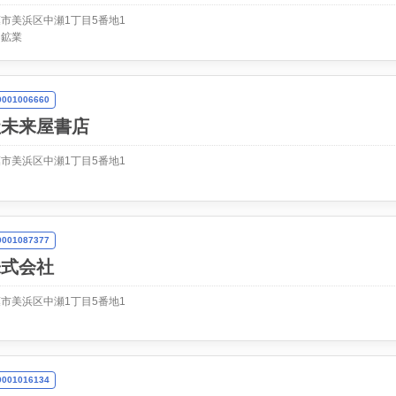
市美浜区中瀬1丁目5番地1
・鉱業
01006660
社未来屋書店
市美浜区中瀬1丁目5番地1
01087377
株式会社
市美浜区中瀬1丁目5番地1
01016134