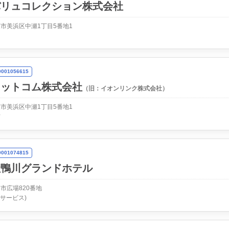
バリュコレクション株式会社
市美浜区中瀬1丁目5番地1
01056615
ドットコム株式会社
（旧：イオンリンク株式会社）
市美浜区中瀬1丁目5番地1
信
01074815
社鴨川グランドホテル
市広場820番地
(サービス)