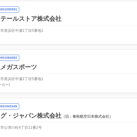
01090591
リテールストア株式会社
市美浜区中瀬1丁目5番地1
01084082
社メガスポーツ
市美浜区中瀬1丁目5番地1
ーカー)
01043349
ング・ジャパン株式会社
（旧：春秋航空日本株式会社）
市公津の杜4丁目11番2号