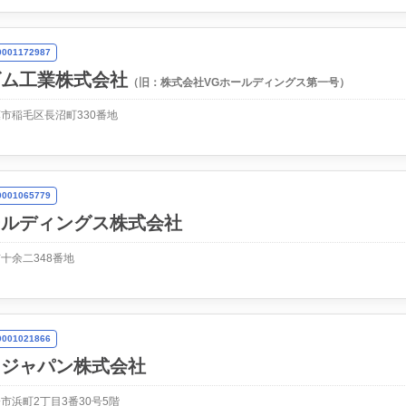
01172987
ゴム工業株式会社
（旧：株式会社VGホールディングス第一号）
市稲毛区長沼町330番地
01065779
ールディングス株式会社
十余二348番地
01021866
・ジャパン株式会社
市浜町2丁目3番30号5階