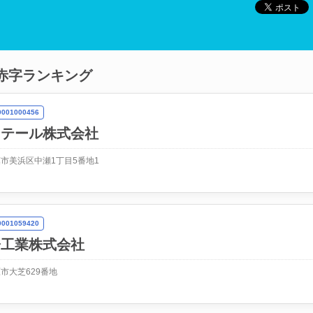
赤字ランキング
01000456
リテール株式会社
市美浜区中瀬1丁目5番地1
01059420
子工業株式会社
市大芝629番地