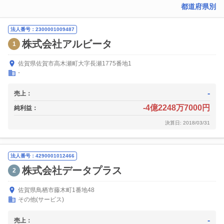
都道府県別
法人番号：2300001009487
株式会社アルビータ
1
佐賀県佐賀市高木瀬町大字長瀬1775番地1
-
-
売上：
-4億2248万7000円
純利益：
決算日: 2018/03/31
法人番号：4290001012466
株式会社データプラス
2
佐賀県鳥栖市藤木町1番地48
その他(サービス)
-
売上：