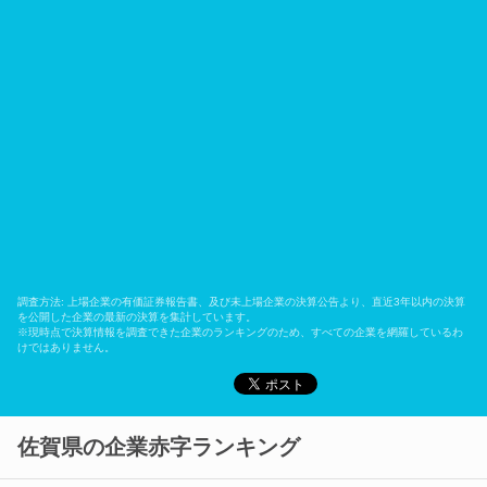
調査方法: 上場企業の有価証券報告書、及び未上場企業の決算公告より、直近3年以内の決算
を公開した企業の最新の決算を集計しています。
※現時点で決算情報を調査できた企業のランキングのため、すべての企業を網羅しているわ
けではありません。
佐賀県の企業赤字ランキング