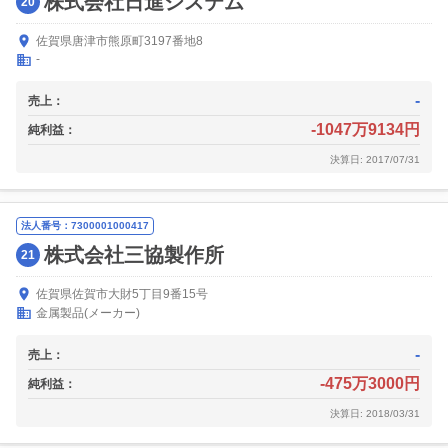
株式会社日進システム
20
佐賀県唐津市熊原町3197番地8
-
-
売上：
-1047万9134円
純利益：
決算日: 2017/07/31
法人番号：7300001000417
株式会社三協製作所
21
佐賀県佐賀市大財5丁目9番15号
金属製品(メーカー)
-
売上：
-475万3000円
純利益：
決算日: 2018/03/31