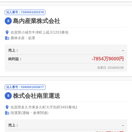
法人番号：7300001003378
島内産業株式会社
8
佐賀県小城市牛津町上砥川1203番地
農林水産・鉱業
-
売上：
-7854万9000円
純利益：
決算日: 2018/02/28
法人番号：5300001003677
株式会社南里運送
9
佐賀県多久市東多久町大字別府3493番地1
陸運業(運輸・倉庫関連)
-
売上：