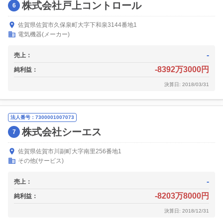
株式会社戸上コントロール
6
佐賀県佐賀市久保泉町大字下和泉3144番地1
電気機器(メーカー)
-
売上：
-8392万3000円
純利益：
決算日: 2018/03/31
法人番号：7300001007073
株式会社シーエス
7
佐賀県佐賀市川副町大字南里256番地1
その他(サービス)
-
売上：
-8203万8000円
純利益：
決算日: 2018/12/31