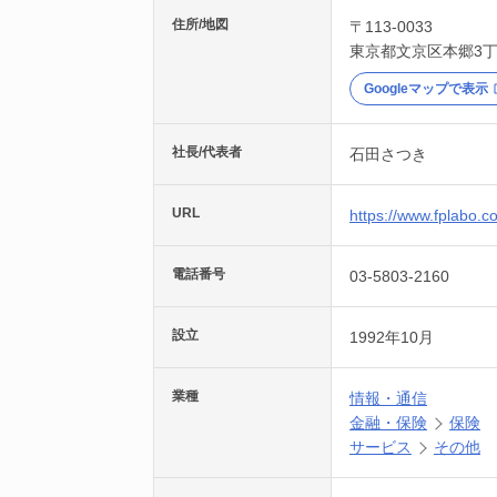
住所/地図
〒113-0033
東京都
文京区
本郷3丁
Googleマップで表示
社長/代表者
石田さつき
URL
https://www.fplabo.co
電話番号
03-5803-2160
設立
1992年10月
業種
情報・通信
金融・保険
保険
サービス
その他