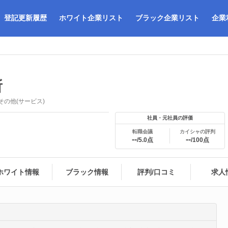
登記更新履歴
ホワイト企業リスト
ブラック企業リスト
企業
所
その他(サービス)
社員・元社員の評価
転職会議
カイシャの評判
--
--
/5.0点
/100点
ホワイト情報
ブラック情報
評判/口コミ
求人