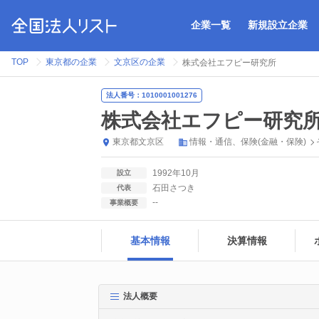
企業一覧
新規設立企業
TOP
東京都の企業
文京区の企業
株式会社エフピー研究所
法人番号：1010001001276
株式会社エフピー研究
東京都
文京区
情報・通信
保険(金融・保険)
1992年10月
設立
石田さつき
代表
--
事業概要
基本情報
決算情報
法人概要