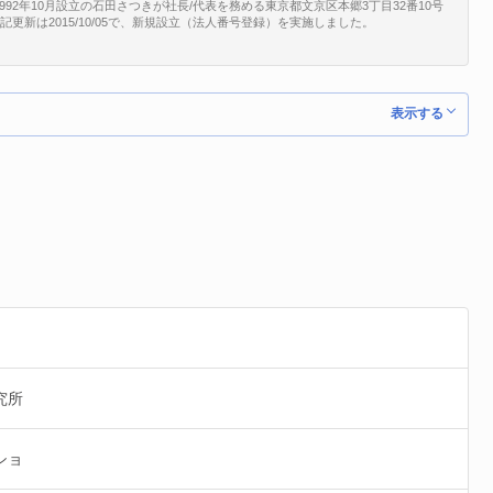
2年10月設立の石田さつきが社長/代表を務める東京都文京区本郷3丁目32番10号
終登記更新は2015/10/05で、新規設立（法人番号登録）を実施しました。
表示する
究所
ショ