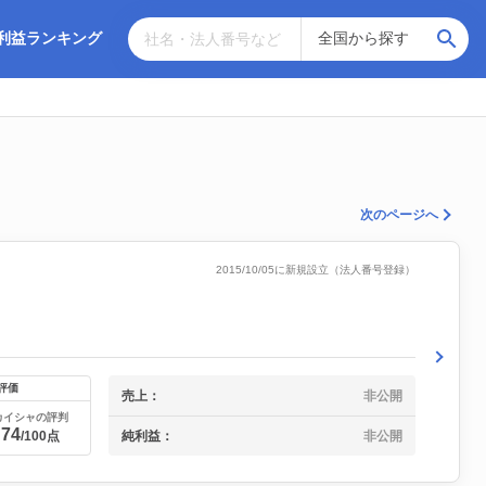
利益ランキング
次のページへ
2015/10/05に新規設立（法人番号登録）
評価
売上：
非公開
カイシャの評判
74
純利益：
非公開
/100点