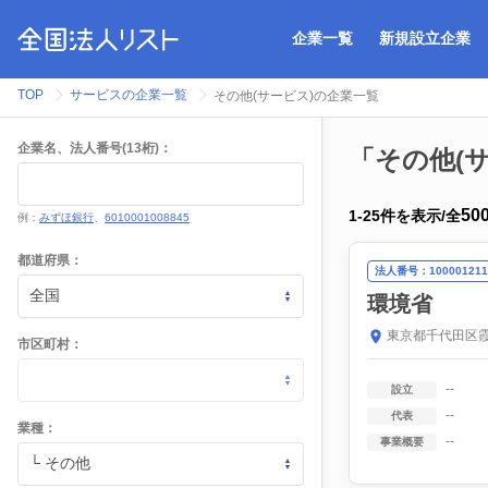
企業一覧
新規設立企業
TOP
サービスの企業一覧
その他(サービス)の企業一覧
企業名、法人番号(13桁)：
「その他(
50
1
-
25
件を表示
/
全
例：
みずほ銀行
、
6010001008845
都道府県：
法人番号：100001211
環境省
東京都千代田区霞
市区町村：
--
設立
--
代表
業種：
--
事業概要