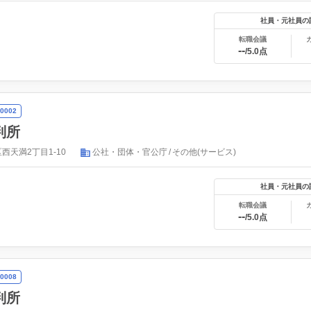
社員・元社員の
転職会議
--
/5.0点
0002
判所
西天満2丁目1-10
公社・団体・官公庁
その他(サービス)
社員・元社員の
転職会議
--
/5.0点
0008
判所