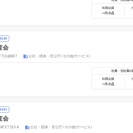
転職会議
--
/5.0点
0145
査会
下白銀町7
公社・団体・官公庁
その他(サービス)
社員・元社員の
転職会議
--
/5.0点
0161
査会
町3丁目3-8
公社・団体・官公庁
その他(サービス)