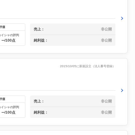
評価
売上：
非公開
カイシャの評判
--
純利益：
非公開
/100点
2015/10/05に新規設立（法人番号登録）
評価
売上：
非公開
カイシャの評判
--
純利益：
非公開
/100点