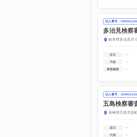
法人番号：100001216
多治見検察
岐阜県多治見市小
--
設立
--
代表
--
事業概要
法人番号：100001216
五島検察審
長崎県五島市栄町
--
設立
--
代表