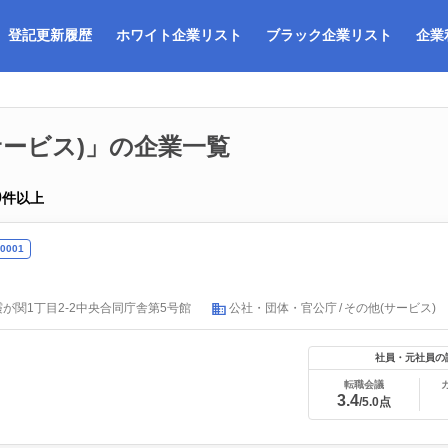
登記更新履歴
ホワイト企業リスト
ブラック企業リスト
企業
サービス)」の企業一覧
0
件以上
0001
が関1丁目2-2中央合同庁舎第5号館
公社・団体・官公庁
その他(サービス)
社員・元社員の
転職会議
3.4
/5.0点