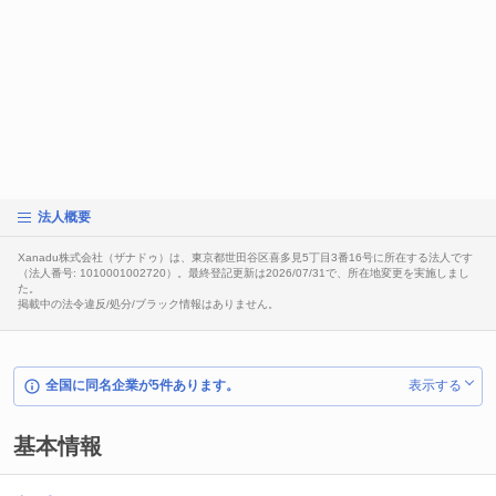
法人概要
Xanadu株式会社（ザナドゥ）は、東京都世田谷区喜多見5丁目3番16号に所在する法人です
（法人番号: 1010001002720）。最終登記更新は2026/07/31で、所在地変更を実施しまし
た。
掲載中の法令違反/処分/ブラック情報はありません。
全国に同名企業が5件あります。
表示する
基本情報