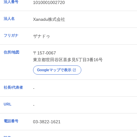
法人番号
1010001002720
法人名
Xanadu株式会社
フリガナ
ザナドゥ
住所/地図
〒157-0067
東京都
世田谷区
喜多見5丁目3番16号
Googleマップで表示
社長/代表者
-
URL
-
電話番号
03-3822-1621