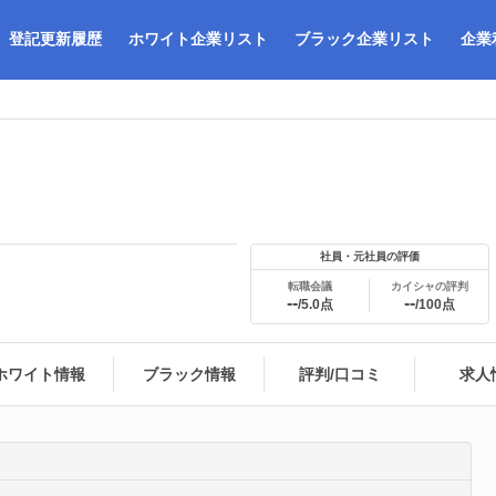
登記更新履歴
ホワイト企業リスト
ブラック企業リスト
企業
社員・元社員の評価
転職会議
カイシャの評判
--
--
/5.0点
/100点
ホワイト情報
ブラック情報
評判/口コミ
求人