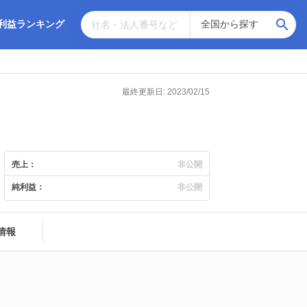
利益ランキング
最終更新日: 2023/02/15
売上：
非公開
純利益：
非公開
情報