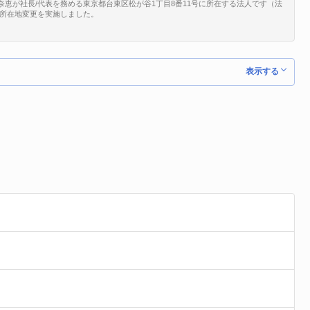
加奈恵が社長/代表を務める東京都台東区松が谷1丁目8番11号に所在する法人です（法
10で、所在地変更を実施しました。
表示する