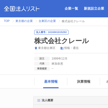
企業一覧
新規設立企業
TOP
東京都の企業
台東区の企業
株式会社クレール
法人番号：1010001015292
株式会社クレール
東京都
台東区
情報・通信
1999年12月
設立
林加奈恵
代表
--
事業概要
基本情報
決算情報
法人概要