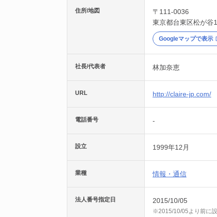
住所/地図
〒111-0036
東京都
台東区
松が谷1
Googleマップで表示
社長/代表者
林加奈恵
URL
http://claire-jp.com/
電話番号
-
設立
1999年12月
業種
情報・通信
法人番号指定日
2015/10/05
※2015/10/05より