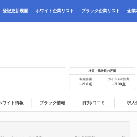
登記更新履歴
ホワイト企業リスト
ブラック企業リスト
企業
社員・元社員の評価
転職会議
カイシャの評判
--
--
/5.0点
/100点
ホワイト情報
ブラック情報
評判/口コミ
求人