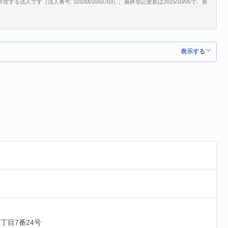
法人です（法人番号: 1010001050703）。最終登記更新は2015/10/05で、新
表示する
丁目7番24号