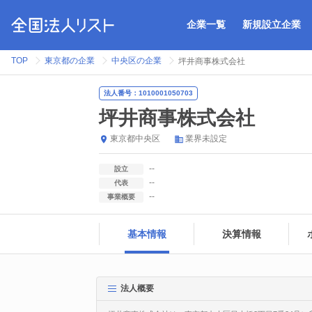
企業一覧
新規設立企業
TOP
東京都の企業
中央区の企業
坪井商事株式会社
法人番号：1010001050703
坪井商事株式会社
東京都
中央区
業界未設定
--
設立
--
代表
--
事業概要
基本情報
決算情報
法人概要