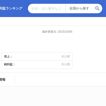
利益ランキング
最終更新日: 2015/10/05
売上：
非公開
純利益：
非公開
情報