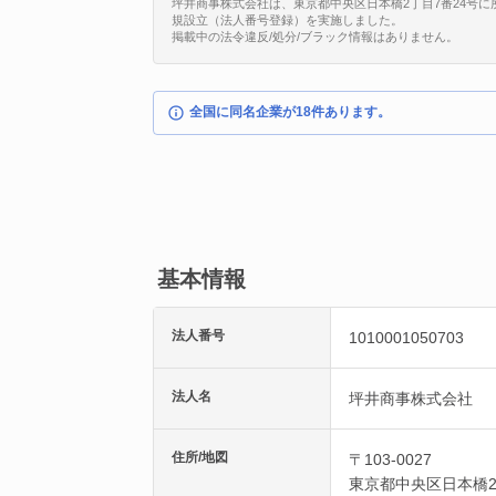
坪井商事株式会社は、東京都中央区日本橋2丁目7番24号に所在する
規設立（法人番号登録）を実施しました。
掲載中の法令違反/処分/ブラック情報はありません。
全国に同名企業が18件あります。
基本情報
法人番号
1010001050703
法人名
坪井商事株式会社
住所/地図
〒103-0027
東京都
中央区
日本橋2