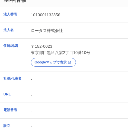
法人番号
1010001132856
法人名
ロータス株式会社
住所/地図
〒152-0023
東京都
目黒区
八雲2丁目10番10号
Googleマップで表示
社長/代表者
-
URL
-
電話番号
-
設立
-