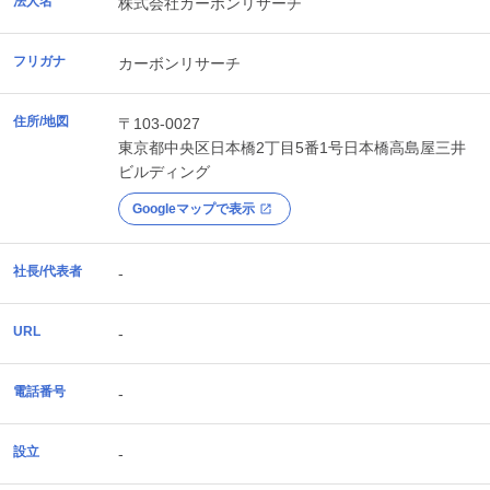
法人名
株式会社カーボンリサーチ
フリガナ
カーボンリサーチ
住所/地図
〒103-0027
東京都
中央区
日本橋2丁目5番1号日本橋高島屋三井
ビルディング
Googleマップで表示
社長/代表者
-
URL
-
電話番号
-
設立
-