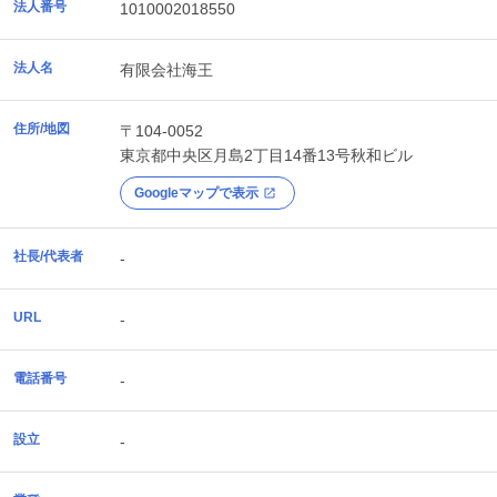
法人番号
1010002018550
法人名
有限会社海王
住所/地図
〒104-0052
東京都
中央区
月島2丁目14番13号秋和ビル
Googleマップで表示
社長/代表者
-
URL
-
電話番号
-
設立
-