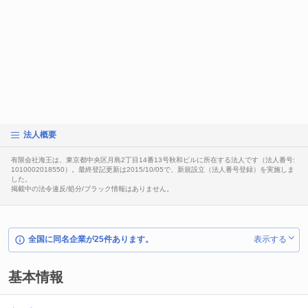
法人概要
有限会社海王は、東京都中央区月島2丁目14番13号秋和ビルに所在する法人です（法人番号:
1010002018550）。最終登記更新は2015/10/05で、新規設立（法人番号登録）を実施しま
した。
掲載中の法令違反/処分/ブラック情報はありません。
全国に同名企業が25件あります。
表示する
基本情報