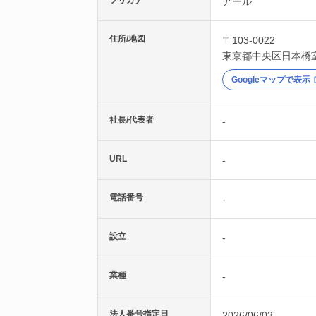
フリガナ
アール
住所/地図
〒103-0022
東京都
中央区
日本橋
Googleマップで表示
社長/代表者
-
URL
-
電話番号
-
設立
-
業種
-
法人番号指定日
2026/06/03