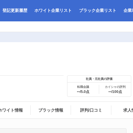
登記更新履歴
ホワイト企業リスト
ブラック企業リスト
企業
社員・元社員の評価
転職会議
カイシャの評判
--
--
/5.0点
/100点
ホワイト情報
ブラック情報
評判/口コミ
求人