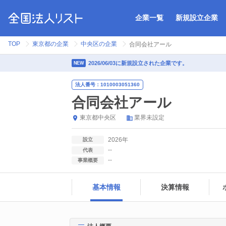
企業一覧
新規設立企業
TOP
東京都の企業
中央区の企業
合同会社アール
2026/06/03に新規設立された企業です。
NEW
法人番号：1010003051360
合同会社アール
東京都
中央区
業界未設定
2026年
設立
--
代表
--
事業概要
基本情報
決算情報