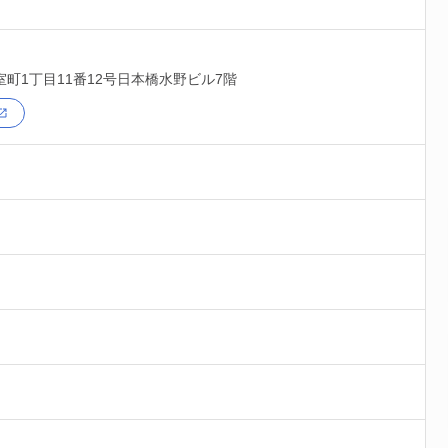
室町1丁目11番12号日本橋水野ビル7階