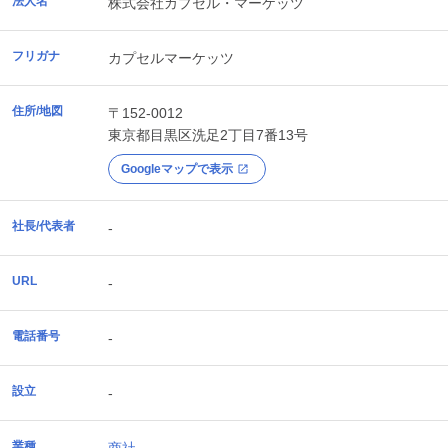
法人名
株式会社カプセル・マーケッツ
フリガナ
カプセルマーケッツ
住所/地図
〒152-0012
東京都
目黒区
洗足2丁目7番13号
Googleマップで表示
社長/代表者
-
URL
-
電話番号
-
設立
-
業種