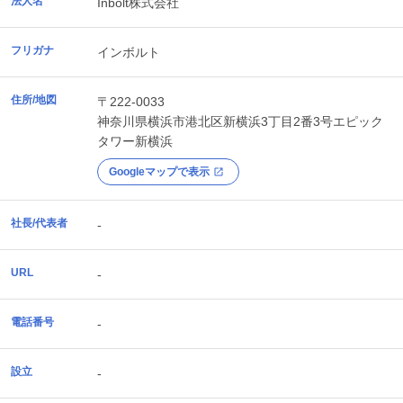
法人名
Inbolt株式会社
フリガナ
インボルト
住所/地図
〒222-0033
神奈川県
横浜市港北区
新横浜3丁目2番3号エピック
タワー新横浜
Googleマップで表示
社長/代表者
-
URL
-
電話番号
-
設立
-