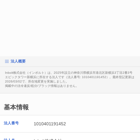
法人概要
Inbolt株式会社（インボルト）は、2025年設立の神奈川県横浜市港北区新横浜3丁目2番3号
エピックタワー新横浜に所在する法人です（法人番号: 1010401191452）。最終登記更新は
2026/03/02で、所在地変更を実施しました。
掲載中の法令違反/処分/ブラック情報はありません。
基本情報
法人番号
1010401191452