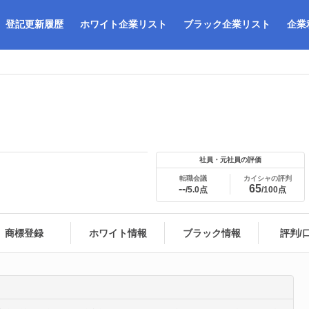
登記更新履歴
ホワイト企業リスト
ブラック企業リスト
企業
社員・元社員の評価
転職会議
カイシャの評判
--
65
/5.0点
/100点
商標登録
ホワイト情報
ブラック情報
評判/