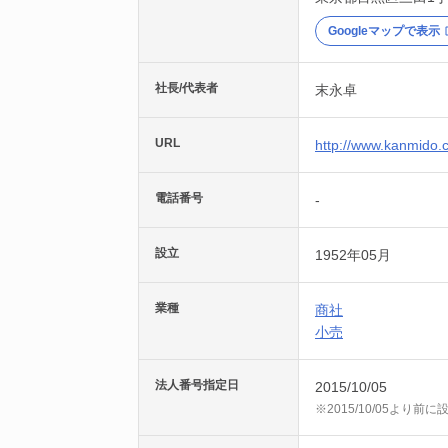
Googleマップで表示
社長/代表者
末永卓
URL
http://www.kanmido.c
電話番号
-
設立
1952年05月
業種
商社
小売
法人番号指定日
2015/10/05
※2015/10/05より