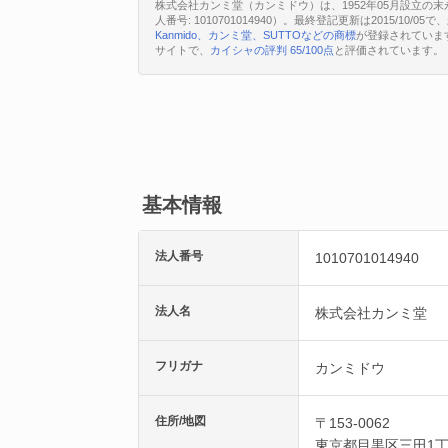
株式会社カンミ堂（カンミドウ）は、1952年05月設立の末
人番号: 1010701014940）。最終登記更新は2015/1
Kanmido、カンミ堂、SUTTOなどの商標
が登録されていま
サイトで、
カイシャの評判 65/100点
と評価されています。
基本情報
法人番号
1010701014940
法人名
株式会社カンミ堂
フリガナ
カンミドウ
住所/地図
〒153-0062
東京都
目黒区
三田1丁