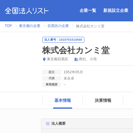
企業一覧
新規設立企業
TOP
東京都の企業
目黒区の企業
株式会社カンミ堂
法人番号：1010701014940
株式会社カンミ堂
東京都
目黒区
商社
小売
1952年05月
設立
末永卓
代表
--
事業概要
基本情報
決算情報
法人概要