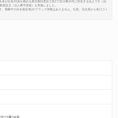
永卓が社長/代表を務める東京都目黒区三田1丁目12番24号に所在する法人です（法
0/05で、新規設立（法人番号登録）を実施しました。
す。掲載中の法令違反/処分/ブラック情報はありません。社員、元社員から各口コミ
目12番24号