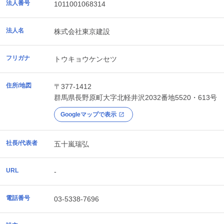
法人番号
1011001068314
法人名
株式会社東京建設
フリガナ
トウキョウケンセツ
住所/地図
〒377-1412
群馬県
長野原町
大字北軽井沢2032番地5520・613号
Googleマップで表示
社長/代表者
五十嵐瑞弘
URL
-
電話番号
03-5338-7696