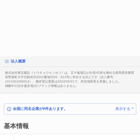
法人概要
株式会社東京建設（トウキョウケンセツ）は、五十嵐瑞弘が社長/代表を務める群馬県吾妻郡
長野原町大字北軽井沢2032番地5520・613号に所在する法人です（法人番号:
1011001068314）。最終登記更新は2024/03/21で、所在地変更を実施しました。
掲載中の法令違反/処分/ブラック情報はありません。
全国に同名企業が9件あります。
表示する
基本情報