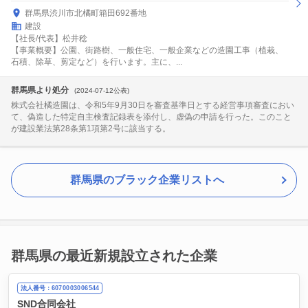
群馬県渋川市北橘町箱田692番地
建設
【社長/代表】松井稔
【事業概要】公園、街路樹、一般住宅、一般企業などの造園工事（植栽、
石積、除草、剪定など）を行います。主に、...
群馬県より処分
(2024-07-12公表)
株式会社橘造園は、令和5年9月30日を審査基準日とする経営事項審査におい
て、偽造した特定自主検査記録表を添付し、虚偽の申請を行った。このこと
が建設業法第28条第1項第2号に該当する。
群馬県のブラック企業リストへ
群馬県の最近新規設立された企業
法人番号：6070003006544
SND合同会社