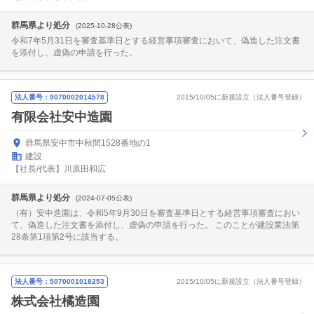
群馬県より処分
(2025-10-28公表)
令和7年5月31日を審査基準日とする経営事項審査において、偽造した注文書
を添付し、虚偽の申請を行った。
法人番号：9070002014578
2015/10/05に新規設立（法人番号登録）
有限会社安中造園
群馬県安中市中秋間1528番地の1
建設
【社長/代表】川原田和広
群馬県より処分
(2024-07-05公表)
（有）安中造園は、令和5年9月30日を審査基準日とする経営事項審査におい
て、偽造した注文書を添付し、虚偽の申請を行った。 このことが建設業法第
28条第1項第2号に該当する。
法人番号：5070001018253
2015/10/05に新規設立（法人番号登録）
株式会社橘造園