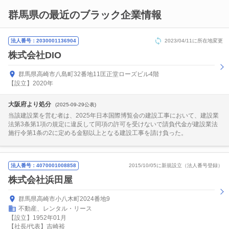
群馬県の最近のブラック企業情報
法人番号：2030001136904
2023/04/11に所在地変更
株式会社DIO
群馬県高崎市八島町32番地11匡正堂ローズビル4階
【設立】2020年
大阪府より処分
(2025-09-29公表)
当該建設業を営む者は、2025年日本国際博覧会の建設工事において、建設業
法第3条第1項の規定に違反して同項の許可を受けないで請負代金が建設業法
施行令第1条の2に定める金額以上となる建設工事を請け負った。
法人番号：4070001008858
2015/10/05に新規設立（法人番号登録）
株式会社浜田屋
群馬県高崎市小八木町2024番地9
不動産、レンタル・リース
【設立】1952年01月
【社長/代表】吉崎裕