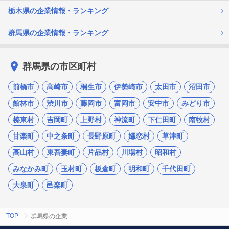
栃木県の企業情報・ランキング
群馬県の企業情報・ランキング
群馬県の市区町村
前橋市
高崎市
桐生市
伊勢崎市
太田市
沼田市
館林市
渋川市
藤岡市
富岡市
安中市
みどり市
榛東村
吉岡町
上野村
神流町
下仁田町
南牧村
甘楽町
中之条町
長野原町
嬬恋村
草津町
高山村
東吾妻町
片品村
川場村
昭和村
みなかみ町
玉村町
板倉町
明和町
千代田町
大泉町
邑楽町
TOP
群馬県の企業