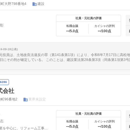
町大野798番地4
建設
社員・元社員の評価
秀彰
転職会議
カイシャの評判
--
--
/5.0点
/100点
24-09-18公表)
元役員は、土地改良法違反の罪（第141条第1項）により、令和6年7月17日に高松
1日にその刑が確定している。 このことは、建設業法第28条第3項（同条第1項第3
6286
式会社
町96番地2
業界未設定
年
社員・元社員の評価
隆志
転職会議
カイシャの評判
--
--
/5.0点
/100点
足場事業を中心に、リフォーム工事全般、建設業全般と事業を拡...