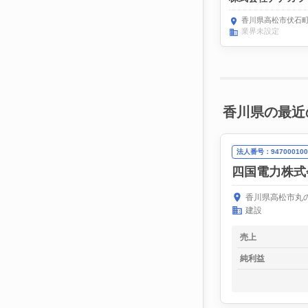
香川県高松市伏石町1
業界未設定
香川県の最近
法人番号：947000100
四国電力株式
香川県高松市丸の
建設
売上
純利益