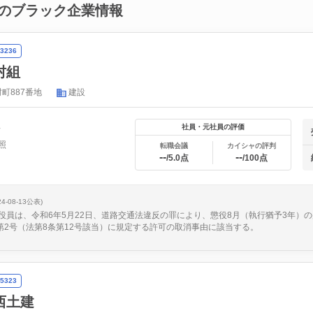
のブラック企業情報
3236
村組
町887番地
建設
年
社員・元社員の評価
照
転職会議
カイシャの評判
--
--
/5.0点
/100点
24-08-13公表)
役員は、令和6年5月22日、道路交通法違反の罪により、懲役8月（執行猶予3年）
項第2号（法第8条第12号該当）に規定する許可の取消事由に該当する。
5323
西土建