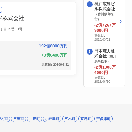
神戸広島ビ
ル株式会社
（香川県高松
ド株式会社
市）
-2億7267万
丁目15番10号
9000円
決算日:
2018/03/31
192億8000万円
日本電力株
8億6400万円
式会社
（香川
県高松市）
決算日: 2019/03/31
-2億1300万
4000円
決算日:
2018/06/30
がわ市
三豊市
土庄町
小豆島町
三木町
直島町
宇多津町