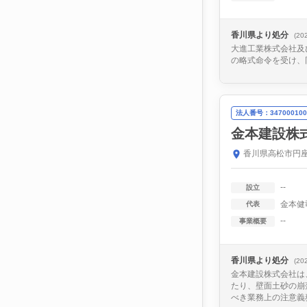
香川県より処分
(20
大進工業株式会社及
の略式命令を受け、
法人番号：347000100
金本建設株
香川県高松市円座
--
設立
金本健
代表
--
事業概要
香川県より処分
(20
金本建設株式会社は
たり、壁面土砂の崩
べき業務上の注意義務