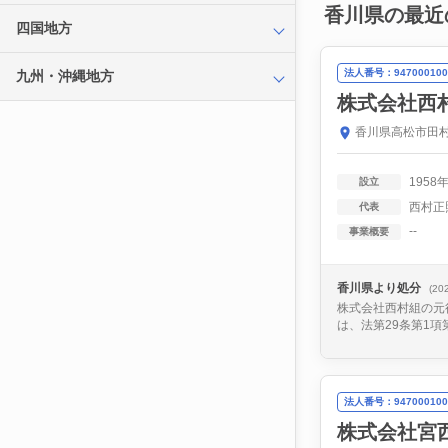
香川県の最近
四国地方
法人番号：947000100
九州・沖縄地方
株式会社西
香川県高松市田村
1958
設立
西村正
代表
--
事業概要
香川県より処分
(20
株式会社西村組の元
は、法第29条第1
法人番号：947000100
株式会社宮