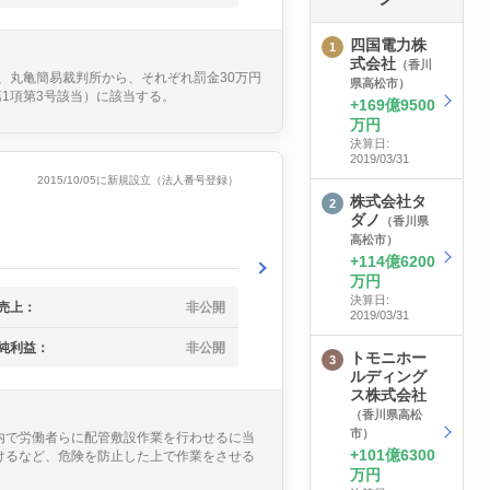
四国電力株
式会社
（香川
、丸亀簡易裁判所から、それぞれ罰金30万円
県高松市）
第1項第3号該当）に該当する。
169億9500
万円
決算日:
2019/03/31
2015/10/05に新規設立（法人番号登録）
株式会社タ
ダノ
（香川県
高松市）
114億6200
万円
決算日:
売上：
非公開
2019/03/31
純利益：
非公開
トモニホー
ルディング
ス株式会社
（香川県高松
市）
内で労働者らに配管敷設作業を行わせるに当
101億6300
けるなど、危険を防止した上で作業をさせる
万円