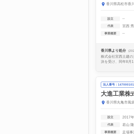
香川県高松市香川
--
設立
宮西 
代表
--
事業概要
香川県より処分
(20
株式会社宮西土建の
決を受け、同年8月
法人番号：147000101
大進工業株
香川県丸亀市風袋
2017
設立
若山 
代表
事業概要