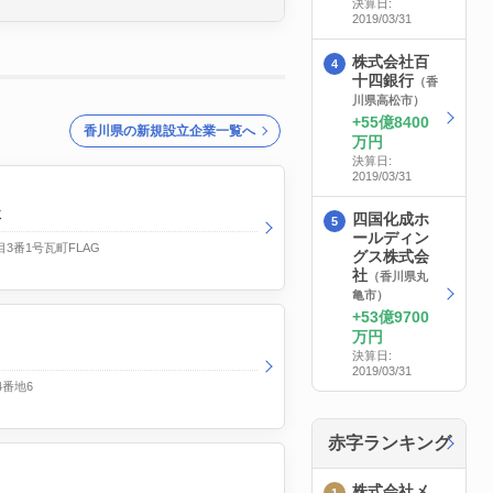
決算日:
2019/03/31
株式会社百
十四銀行
（香
川県高松市）
55億8400
香川県の新規設立企業一覧へ
万円
決算日:
2019/03/31
社
四国化成ホ
ールディン
3番1号瓦町FLAG
グス株式会
社
（香川県丸
亀市）
53億9700
万円
決算日:
2019/03/31
4番地6
赤字ランキング
株式会社メ