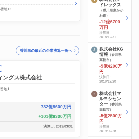
ドレックス
番地12
（香川県東かが
わ市）
-12億6700
万円
決算日:
2018/12/31
株式会社KG
香川県の最近の企業決算一覧へ
情報
（香川県
高松市）
-5億4200万
円
ィングス株式会社
決算日:
2018/12/20
番地1
株式会社マ
ルヨシセン
ター
（香川県
732億8600万円
高松市）
-5億2500万
101億6300万円
円
決算日: 2019/03/31
決算日:
2019/02/28