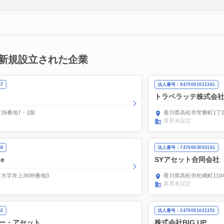
新規設立された企業
57
法人番号：9470001021361
トラベラッテ株式会
39番地7・1階
香川県高松市常磐町1丁目
業界未設定
58
法人番号：7470003003161
e
SYアセット合同会社
大字井上3699番地3
香川県高松市松縄町110
業界未設定
52
法人番号：2470001021351
ー・アセット
株式会社BIG UP