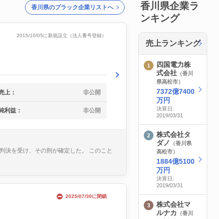
香川県企業ラ
香川県のブラック企業リストへ
ンキング
2015/10/05に新規設立（法人番号登録）
売上ランキング
四国電力株
式会社
（香川
県高松市）
7372億7400
売上：
非公開
万円
決算日:
純利益：
非公開
2019/03/31
株式会社タ
ダノ
（香川県
の判決を受け、その刑が確定した。 このこと
高松市）
1884億5100
万円
決算日:
2019/03/31
2025/07/30に閉鎖
株式会社マ
ルナカ
（香川