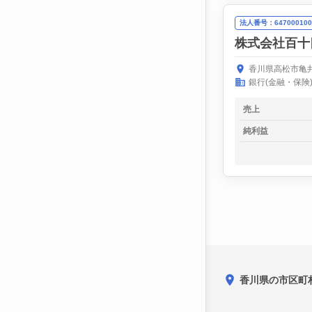
法人番号：647000100
株式会社百十
香川県高松市亀井
銀行(金融・保険
売上
純利益
香川県の市区町