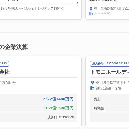
576番地1サーパス伏石町レジデンス1304号
香川県高松市木太町2916
業界未設定
の企業決算
1933
法人番号：5470001011928
会社
トモニホールデ
内2番5号
香川県高松市亀井町7
銀行(金融・保険)
7372億7400万円
売上
169億9500万円
純利益
決算日: 2019/03/31