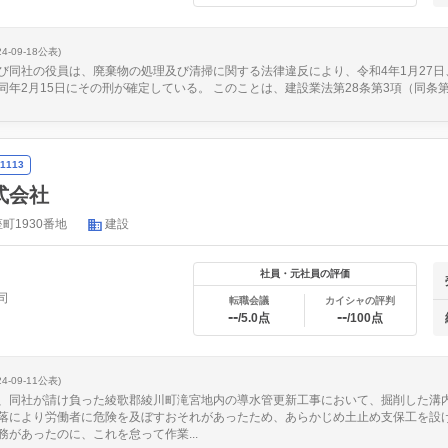
24-09-18公表)
び同社の役員は、廃棄物の処理及び清掃に関する法律違反により、令和4年1月27日
同年2月15日にその刑が確定している。 このことは、建設業法第28条第3項（同条
1113
式会社
町1930番地
建設
社員・元社員の評価
司
転職会議
カイシャの評判
--
--
/5.0点
/100点
24-09-11公表)
、同社が請け負った綾歌郡綾川町滝宮地内の導水管更新工事において、掘削した溝
落により労働者に危険を及ぼすおそれがあったため、あらかじめ土止め支保工を設
があったのに、これを怠って作業...