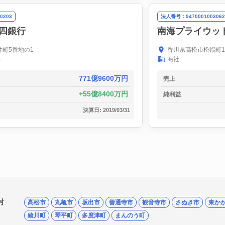
0203
法人番号：9470001003062
四銀行
南海プライウッ
町5番地の1
香川県高松市松福町1
)
商社
771億9600万円
売上
55億8400万円
純利益
決算日: 2019/03/31
村
高松市
丸亀市
坂出市
善通寺市
観音寺市
さぬき市
東か
綾川町
琴平町
多度津町
まんのう町