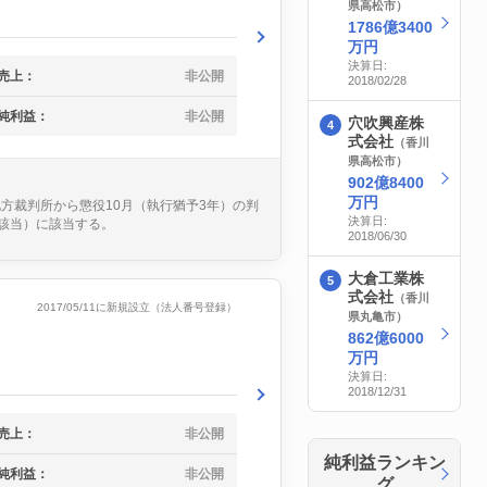
県高松市）
1786億3400
万円
決算日:
売上：
非公開
2018/02/28
純利益：
非公開
穴吹興産株
式会社
（香川
県高松市）
902億8400
万円
地方裁判所から懲役10月（執行猶予3年）の判
決算日:
号該当）に該当する。
2018/06/30
大倉工業株
式会社
（香川
2017/05/11に新規設立（法人番号登録）
県丸亀市）
862億6000
万円
決算日:
2018/12/31
売上：
非公開
純利益ランキン
純利益：
非公開
グ