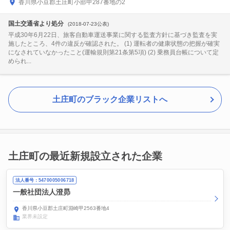
香川県小豆郡土庄町小部甲287番地の2
国土交通省より処分
(2018-07-23公表)
平成30年6月22日、旅客自動車運送事業に関する監査方針に基づき監査を実
施したところ、4件の違反が確認された。 (1) 運転者の健康状態の把握が確実
になされていなかったこと(運輸規則第21条第5項) (2) 乗務員台帳について定
められ...
土庄町のブラック企業リストへ
土庄町の最近新規設立された企業
法人番号：5470005006718
一般社団法人澄昴
香川県小豆郡土庄町淵崎甲2563番地4
業界未設定