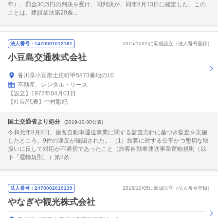
年）、罰金30万円の判決を受け、同判決が、同年8月13日に確定した。この
ことは、建設業法第29条...
法人番号：1470001012161
2015/10/05に新規設立（法人番号登録）
小豆島交通株式会社
香川県小豆郡土庄町甲5873番地の10
不動産、レンタル・リース
【設立】1977年04月01日
【社長/代表】中村彰紀
国土交通省より処分
(2019-10-30公表)
令和元年8月8日、旅客自動車運送事業に関する監査方針に基づき監査を実施
したところ、9件の違反が確認された。 （1）旅客に対する公平かつ懇切な取
扱いに反して対応が不適切であったこと（旅客自動車運送事業運輸規則（以
下「運輸規則」）第2条...
法人番号：2470002019139
2015/10/05に新規設立（法人番号登録）
やなぎや観光株式会社