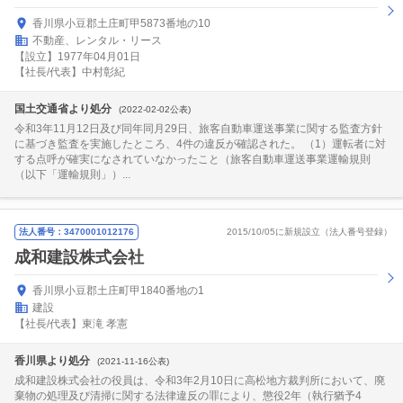
香川県小豆郡土庄町甲5873番地の10
不動産、レンタル・リース
【設立】1977年04月01日
【社長/代表】中村彰紀
国土交通省より処分
(2022-02-02公表)
令和3年11月12日及び同年同月29日、旅客自動車運送事業に関する監査方針
に基づき監査を実施したところ、4件の違反が確認された。 （1）運転者に対
する点呼が確実になされていなかったこと（旅客自動車運送事業運輸規則
（以下「運輸規則」）...
法人番号：3470001012176
2015/10/05に新規設立（法人番号登録）
成和建設株式会社
香川県小豆郡土庄町甲1840番地の1
建設
【社長/代表】東滝 孝憲
香川県より処分
(2021-11-16公表)
成和建設株式会社の役員は、令和3年2月10日に高松地方裁判所において、廃
棄物の処理及び清掃に関する法律違反の罪により、懲役2年（執行猶予4