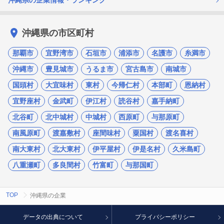
沖縄県の企業情報・ランキング
沖縄県の市区町村
那覇市
宜野湾市
石垣市
浦添市
名護市
糸満市
沖縄市
豊見城市
うるま市
宮古島市
南城市
国頭村
大宜味村
東村
今帰仁村
本部町
恩納村
宜野座村
金武町
伊江村
読谷村
嘉手納町
北谷町
北中城村
中城村
西原町
与那原町
南風原町
渡嘉敷村
座間味村
粟国村
渡名喜村
南大東村
北大東村
伊平屋村
伊是名村
久米島町
八重瀬町
多良間村
竹富町
与那国町
TOP
沖縄県の企業
データの出典について
プライバシーポリシー