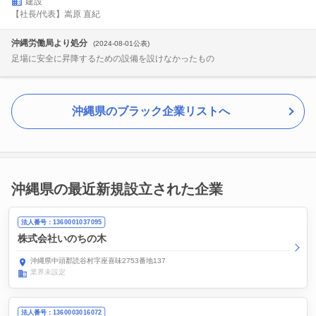
建設
【社長/代表】嵩原 直紀
沖縄労働局より処分
(2024-08-01公表)
足場に安全に昇降するための設備を設けなかったもの
沖縄県のブラック企業リストへ
沖縄県の最近新規設立された企業
法人番号：1360001037095
株式会社いのちの木
沖縄県中頭郡読谷村字座喜味2753番地137
業界未設定
法人番号：1360003016072