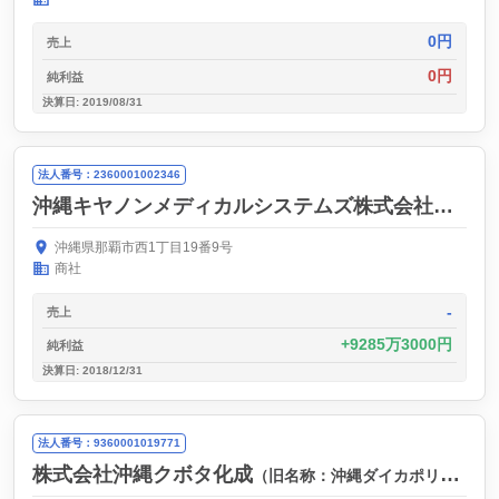
0円
売上
0円
純利益
決算日: 2019/08/31
法人番号：2360001002346
沖縄キヤノンメディカルシステムズ株式会社
（旧名称
沖縄県那覇市西1丁目19番9号
商社
-
売上
9285万3000円
純利益
決算日: 2018/12/31
法人番号：9360001019771
株式会社沖縄クボタ化成
（旧名称：沖縄ダイカポリマー株式会社）