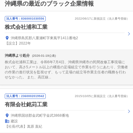
沖縄県の最近のブラック企業情報
法人番号：8360001030556
2022/06/17に新規設立（法人番号登録）
株式会社浦和工業
沖縄県島尻郡八重瀬町字東風平1411番地2
【設立】2022年
沖縄県より処分
(2026-01-19公表)
株式会社浦和工業は、令和6年7月4日、沖縄県沖縄市の民間改修工事現場に
おいて、高さ5メートル以上の構造の足場組立て作業を行うにあたり、労働者
の作業の進行状況を監視せず、もって足場の組立等作業主任者の職務を行わ
せなかった。 また、高圧線...
法人番号：2360002019942
2015/10/05に新規設立（法人番号登録）
有限会社銘苅工業
沖縄県国頭郡金武町字金武3868番地
建設
【社長/代表】嵩原 直紀