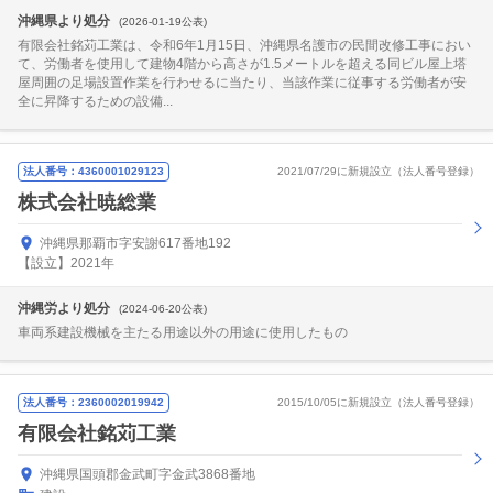
沖縄県より処分
(2026-01-19公表)
有限会社銘苅工業は、令和6年1月15日、沖縄県名護市の民間改修工事におい
て、労働者を使用して建物4階から高さが1.5メートルを超える同ビル屋上塔
屋周囲の足場設置作業を行わせるに当たり、当該作業に従事する労働者が安
全に昇降するための設備...
法人番号：4360001029123
2021/07/29に新規設立（法人番号登録）
株式会社暁総業
沖縄県那覇市字安謝617番地192
【設立】2021年
沖縄労より処分
(2024-06-20公表)
車両系建設機械を主たる用途以外の用途に使用したもの
法人番号：2360002019942
2015/10/05に新規設立（法人番号登録）
有限会社銘苅工業
沖縄県国頭郡金武町字金武3868番地