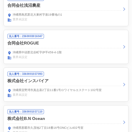
合同会社浅沼農産
沖縄県島尻郡北大東村字港19番地の1
業界未設定
法人番号：2360003016047
合同会社ROGUE
沖縄県中頭郡北谷町字伊平459-4-1階
業界未設定
法人番号：3360001037093
株式会社インスパイア
沖縄県宜野湾市真志喜2丁目11番1号ロワイヤルエステート102号室
業界未設定
法人番号：3360001037110
株式会社B.N Ocean
沖縄県那覇市久茂地2丁目18番16号ONCビル402号室