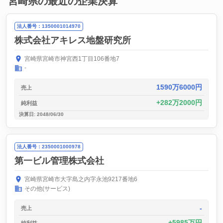
宮崎県の最近の企業決算
法人番号：1350001014970
株式会社アキレス地盤研究所
宮崎県宮崎市神宮西1丁目106番地7
-
1590万6000円
売上
282万2000円
純利益
決算日: 2048/06/30
法人番号：2350001000978
第一ビル管理株式会社
宮崎県宮崎市大字島之内字永池9217番地6
その他(サービス)
-
売上
5985万円
純利益