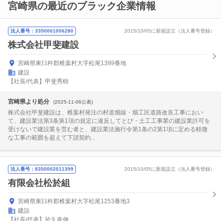
宮崎県の最近のブラック企業情報
法人番号：3350001006280
2015/10/05に新規設立（法人番号登録）
株式会社甲斐建設
宮崎県東臼杵郡椎葉村大字松尾1399番地
建設
【社長/代表】甲斐秀樹
宮崎県より処分
(2025-11-06公表)
株式会社甲斐建設は、椎葉村発注の村道畑線・畑工区道路改良工事におい
て、建設業法第3条第1項の規定に違反してとび・土工工事業の建設業許可を
受けないで建設業を営む者と、建設業法施行令第1条の2第1項に定める軽微
な工事の範囲を超えて下請契約...
法人番号：8350002011399
2015/10/05に新規設立（法人番号登録）
有限会社松於組
宮崎県東臼杵郡椎葉村大字松尾1253番地3
建設
【社長/代表】於久幸伸