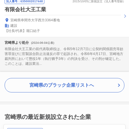
法人番号：6350002017448
2015/10/05に新規設立（法人番号登録）
有限会社大王工業
宮崎県串間市大字西方3364番地
建設
【社長/代表】堀口結子
宮崎県より処分
(2024-06-04公表)
有限会社大王工業の前代表取締役は、令和5年12月7日に公契約関係競売等妨
害罪並びに官製談合防止法違反の罪で起訴され、令和6年4月17日、宮崎地方
裁判所において懲役1年（執行猶予3年）の判決を受け、その刑が確定した。
このことは、建設業法...
宮崎県のブラック企業リストへ
宮崎県の最近新規設立された企業