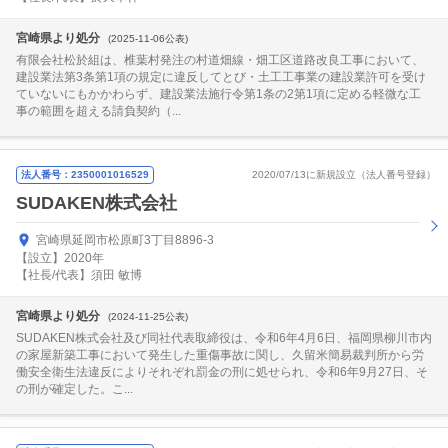
宮崎県より処分
(2025-11-06公表)
有限会社松於組は、椎葉村発注の村道畑線・畑工区道路改良工事において、
建設業法第3条第1項の規定に違反してとび・土工工事業の建設業許可を受け
ていないにもかかわらず、建設業法施行令第1条の2第1項に定める軽微な工
事の範囲を超える請負契約（...
法人番号：2350001016529
2020/07/13に新規設立（法人番号登録）
SUDAKEN株式会社
宮崎県延岡市松原町3丁目8896-3
【設立】2020年
【社長/代表】須田 敏博
宮崎県より処分
(2024-11-25公表)
SUDAKEN株式会社及び同社代表取締役は、令和6年4月6日、福岡県柳川市内
の家屋新築工事において発生した重傷事故に関し、久留米簡易裁判所から労
働安全衛生法違反によりそれぞれ罰金の刑に処せられ、令和6年9月27日、そ
の刑が確定した。こ...