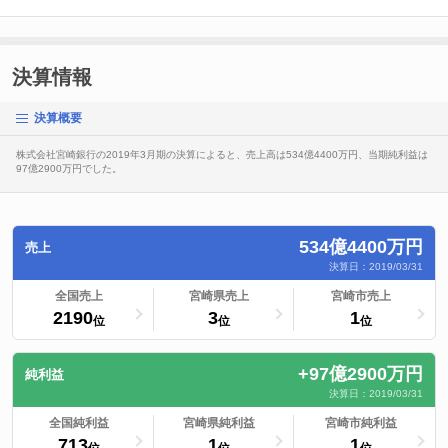
決算情報
決算概要
株式会社宮崎銀行の2019年3月期の決算によると、売上高は534億4400万円、当期純利益は
97億2900万円でした。
534億4400万円
売上
決算日：2019/03/31
ランキングへ
全国売上
ランキングへ
宮崎県売上
ランキングへ
宮崎市売上
2190
3
1
位
位
位
+97億2900万円
純利益
決算日：2019/03/31
ランキングへ
全国純利益
ランキングへ
宮崎県純利益
ランキングへ
宮崎市純利益
713
1
1