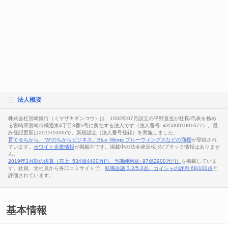
法人概要
株式会社宮崎銀行（ミヤザキギンコウ）は、1932年07月設立の平野亘也が社長/代表を務め
る宮崎県宮崎市橘通東4丁目3番5号に所在する法人です（法人番号: 4350001001677）。最
終登記更新は2015/10/05で、新規設立（法人番号登録）を実施しました。
育てるちから、“W”のちからビジネス、Blue Wings ブルーウィングスなどの商標
が登録され
ています。
ホワイト企業情報
が掲載中です。掲載中の法令違反/処分/ブラック情報はありませ
ん。
2019年3月期の決算（売上: 534億4400万円、当期純利益: 97億2900万円）
を掲載していま
す。社員、元社員から各口コミサイトで、
転職会議 3.2/5.0点、カイシャの評判 68/100点
と
評価されています。
基本情報