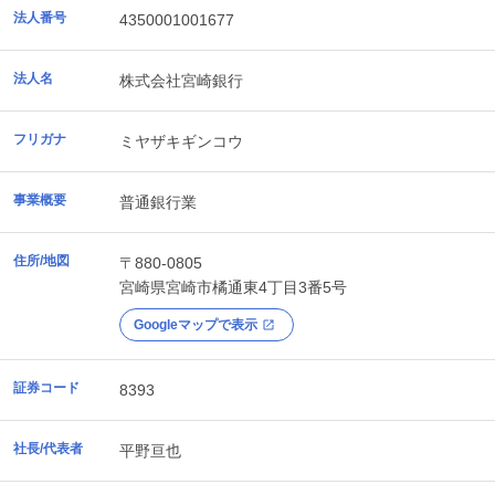
法人番号
4350001001677
法人名
株式会社宮崎銀行
フリガナ
ミヤザキギンコウ
事業概要
普通銀行業
住所/地図
〒880-0805
宮崎県
宮崎市
橘通東4丁目3番5号
Googleマップで表示
証券コード
8393
社長/代表者
平野亘也