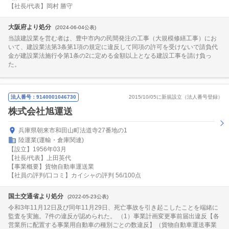
【社長/代表】岡村 勝守
大阪府より処分
(2024-06-04公表)
当該建設業を営む者は、豊中市内の民間発注の工事（大規模修繕工事）にお
いて、建設業法第3条第1項の規定に違反して同項の許可を受けないで請負代
金が建設業法施行令第1条の2に定める金額以上となる建設工事を請け負っ
た。
法人番号：9140001046730
2015/10/05に新規設立（法人番号登録）
株式会社旭運送
兵庫県朝来市和田山町法道寺27番地の1
陸運業(運輸・倉庫関連)
【設立】1956年03月
【社長/代表】上田英代
【事業概要】貨物自動車運送業
【社員の評判/口コミ】カイシャの評判 56/100点
国土交通省より処分
(2022-05-23公表)
令和3年11月12日及び同年11月29日、死亡事故を引き起こしたことを端緒に
監査を実施。7件の違反が認められた。 （1）事業計画変更事前届出違反【各
営業所に配置する事業用自動車の種別ごとの数違反】（貨物自動車運送事業