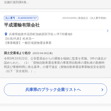
法施行規則第6条...
法人番号：3140002050737
2015/10/05に新規設立（法人番号登録）
平成運輸有限会社
兵庫県姫路市花田町加納原田字松ヶ坪739番地6
【社長/代表】松本浩一
【事業概要】一般区域貨物運送事業
国土交通省より処分
(2022-04-26公表)
令和3年10月22日、公安委員会からの通報を端緒に監査を実施。3件の違反が
認められた。 （1）「貨物自動車運送事業の事業用自動車の運転者の勤務時
間及び乗務時間に係る基準」の遵守違反（貨物自動車運送事業輸送安全規則
（以下「安全規則」）...
兵庫県のブラック企業リストへ