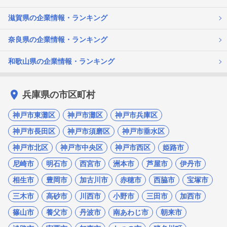
滋賀県の企業情報・ランキング
奈良県の企業情報・ランキング
和歌山県の企業情報・ランキング
兵庫県の市区町村
神戸市東灘区
神戸市灘区
神戸市兵庫区
神戸市長田区
神戸市須磨区
神戸市垂水区
神戸市北区
神戸市中央区
神戸市西区
姫路市
尼崎市
明石市
西宮市
洲本市
芦屋市
伊丹市
相生市
豊岡市
加古川市
赤穂市
西脇市
宝塚市
三木市
高砂市
川西市
小野市
三田市
加西市
篠山市
養父市
丹波市
南あわじ市
朝来市