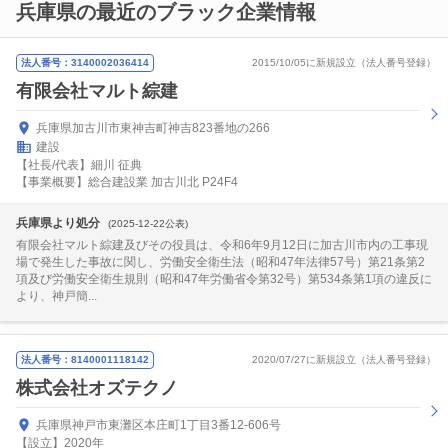
兵庫県の最近のブラック企業情報
法人番号：3140002036414
2015/10/05に新規設立（法人番号登録）
有限会社マルト綜建
兵庫県加古川市東神吉町神吉823番地の266
建設
【社長/代表】細川 征典
【事業概要】総合建設業 加古川北 P24F4
兵庫県より処分
(2025-12-22公表)
有限会社マルト綜建及びその役員は、令和6年9月12日に加古川市内の工事現
場で発生した事故に関し、労働安全衛生法（昭和47年法律57号）第21条第2
項及び労働安全衛生規則（昭和47年労働省令第32号）第534条第1項の違反に
より、神戸簡...
法人番号：8140001118142
2020/07/27に新規設立（法人番号登録）
株式会社オズテクノ
兵庫県神戸市東灘区本庄町1丁目3番12-606号
【設立】2020年