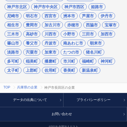
神戸市北区
神戸市中央区
神戸市西区
姫路市
尼崎市
明石市
西宮市
洲本市
芦屋市
伊丹市
相生市
豊岡市
加古川市
赤穂市
西脇市
宝塚市
三木市
高砂市
川西市
小野市
三田市
加西市
篠山市
養父市
丹波市
南あわじ市
朝来市
淡路市
宍粟市
加東市
たつの市
猪名川町
多可町
稲美町
播磨町
市川町
福崎町
神河町
太子町
上郡町
佐用町
香美町
新温泉町
TOP
兵庫県の企業
神戸市長田区の企業
データの出典について
プライバシーポリシー
お問い合わせ
©2019 全国法人リスト