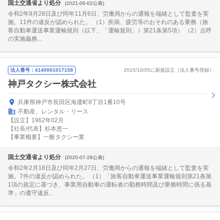
国土交通省より処分
(2021-06-02公表)
令和2年9月28日及び同年11月6日、労働局からの通報を端緒として監査を実
施。11件の違反が認められた。 （1）疾病、疲労等のおそれのある乗務（旅
客自動車運送事業運輸規則（以下、「運輸規則」）第21条第5項） （2）点呼
の実施義務...
法人番号：4140001017158
2015/10/05に新規設立（法人番号登録）
神戸タクシー株式会社
兵庫県神戸市長田区海運町8丁目1番10号
不動産、レンタル・リース
【設立】1962年02月
【社長/代表】杉本恵一
【事業概要】一般タクシー業
国土交通省より処分
(2020-07-28公表)
令和2年2月18日及び同年2月27日、労働局からの通報を端緒として監査を実
施。7件の違反が認められた。 （1）「旅客自動車運送事業運輸規則第21条第
1項の規定に基づき、事業用自動車の運転者の勤務時間及び乗務時間に係る基
準」の遵守違反...