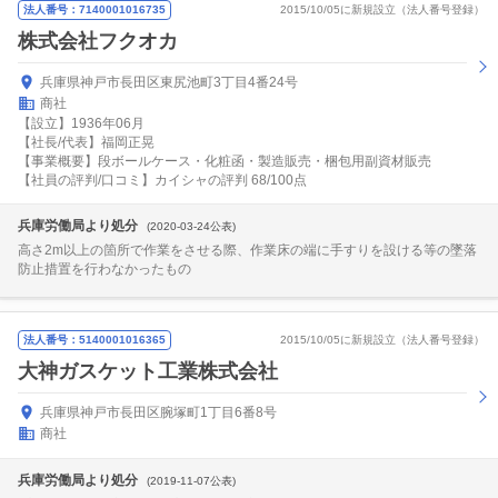
法人番号：7140001016735
2015/10/05に新規設立（法人番号登録）
株式会社フクオカ
兵庫県神戸市長田区東尻池町3丁目4番24号
商社
【設立】1936年06月
【社長/代表】福岡正晃
【事業概要】段ボールケース・化粧函・製造販売・梱包用副資材販売
【社員の評判/口コミ】カイシャの評判 68/100点
兵庫労働局より処分
(2020-03-24公表)
高さ2m以上の箇所で作業をさせる際、作業床の端に手すりを設ける等の墜落
防止措置を行わなかったもの
法人番号：5140001016365
2015/10/05に新規設立（法人番号登録）
大神ガスケット工業株式会社
兵庫県神戸市長田区腕塚町1丁目6番8号
商社
兵庫労働局より処分
(2019-11-07公表)