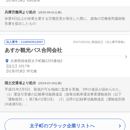
【社長/代表】毛利吉孝
兵庫労働局より処分
(2020-06-01公表)
休業4日以上の休業を要する労働災害が発生した際に、虚偽の労働者死傷病報
告書を提出したもの
法人番号：1140003012507
2017/10/13に新規設立（法人番号登録）
あすか観光バス合同会社
兵庫県揖保郡太子町鵤1255番地3
【設立】2017年
【社長/代表】仲元健
国土交通省より処分
(2019-03-19公表)
平成31年2月5日、新規許可を端緒に監査を実施。3件の違反が認められた。
（1）運送引受書の記載事項義務違反（旅客自動車運送事業運輸規則（以下
「運輸規則」）第7条の2第1項） （2）点呼の記録事項義務違反（運輸規則第
24条第5項）...
太子町のブラック企業リストへ