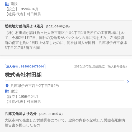
建設
【設立】1959年04月
【社長/代表】村田燁男
近畿地方整備局より処分
(2021-08-06公表)
（株）村田組が請け負った大阪市港区弁天1丁目1番先所在の工事現場におい
て、令和2年1月7日、同社の労働者がバックホウの扉に指を挟み、左拇指切
断の傷害を負い4日以上休業したのに、同社は同人が同日、兵庫県伊丹市桑津
3丁目217番3所在の同...
法人番号：9140001079004
2015/10/05に新規設立（法人番号登録）
株式会社村田組
兵庫県伊丹市西台2丁目7番2号
建設
【設立】1959年04月
【社長/代表】村田燁男
兵庫労働局より処分
(2021-02-08公表)
大阪市内で発生した労働災害について、虚偽の内容を記載した労働者死傷病
報告書を提出したもの