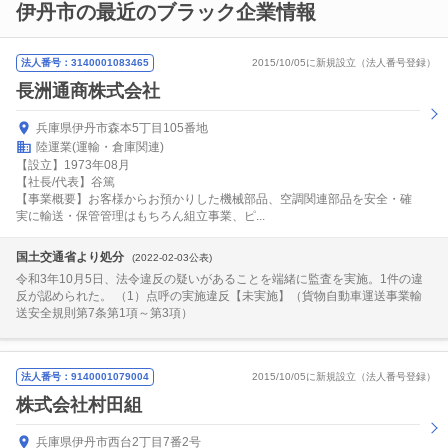
伊丹市の最近のブラック企業情報
法人番号：3140001083465
2015/10/05に新規設立（法人番号登録）
長洲通商株式会社
兵庫県伊丹市森本5丁目105番地
陸運業(運輸・倉庫関連)
【設立】1973年08月
【社長/代表】谷篤
【事業概要】お客様からお預かりした機械部品、空調関連部品を安全・確
実に輸送・保管管理はもちろん組立事業、ピ...
国土交通省より処分
(2022-02-03公表)
令和3年10月5日、法令違反の疑いがあることを端緒に監査を実施。1件の違
反が認められた。 （1）点呼の実施違反【未実施】（貨物自動車運送事業輸
送安全規則第7条第1項～第3項）
法人番号：9140001079004
2015/10/05に新規設立（法人番号登録）
株式会社村田組
兵庫県伊丹市西台2丁目7番2号