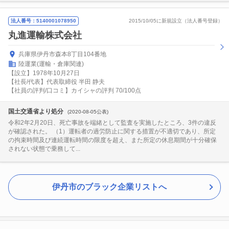
法人番号：5140001078950
2015/10/05に新規設立（法人番号登録）
丸進運輸株式会社
兵庫県伊丹市森本8丁目104番地
陸運業(運輸・倉庫関連)
【設立】1978年10月27日
【社長/代表】代表取締役 半田 静夫
【社員の評判/口コミ】カイシャの評判 70/100点
国土交通省より処分
(2020-08-05公表)
令和2年2月20日、死亡事故を端緒として監査を実施したところ、3件の違反
が確認された。 （1）運転者の過労防止に関する措置が不適切であり、所定
の拘束時間及び連続運転時間の限度を超え、また所定の休息期間が十分確保
されない状態で乗務して...
伊丹市のブラック企業リストへ