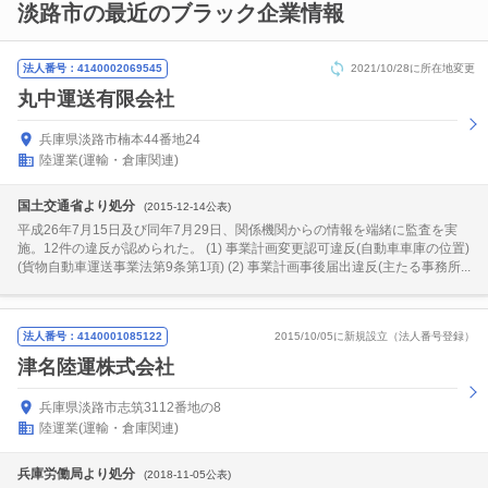
淡路市の最近のブラック企業情報
法人番号：4140002069545
2021/10/28に所在地変更
丸中運送有限会社
兵庫県淡路市楠本44番地24
陸運業(運輸・倉庫関連)
国土交通省より処分
(2015-12-14公表)
平成26年7月15日及び同年7月29日、関係機関からの情報を端緒に監査を実
施。12件の違反が認められた。 (1) 事業計画変更認可違反(自動車車庫の位置)
(貨物自動車運送事業法第9条第1項) (2) 事業計画事後届出違反(主たる事務所...
法人番号：4140001085122
2015/10/05に新規設立（法人番号登録）
津名陸運株式会社
兵庫県淡路市志筑3112番地の8
陸運業(運輸・倉庫関連)
兵庫労働局より処分
(2018-11-05公表)