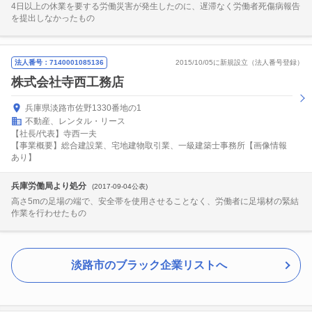
4日以上の休業を要する労働災害が発生したのに、遅滞なく労働者死傷病報告
を提出しなかったもの
法人番号：7140001085136
2015/10/05に新規設立（法人番号登録）
株式会社寺西工務店
兵庫県淡路市佐野1330番地の1
不動産、レンタル・リース
【社長/代表】寺西一夫
【事業概要】総合建設業、宅地建物取引業、一級建築士事務所【画像情報
あり】
兵庫労働局より処分
(2017-09-04公表)
高さ5mの足場の端で、安全帯を使用させることなく、労働者に足場材の緊結
作業を行わせたもの
淡路市のブラック企業リストへ