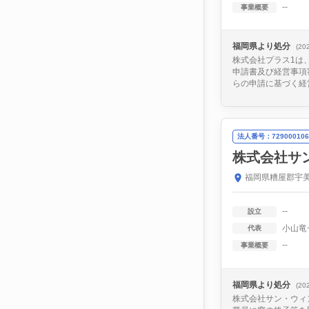
--
事業概要
福岡県より処分
(20
株式会社プラス1は
申請書及び経営事項
らの申請に基づく経営
法人番号：729000106
株式会社サ
福岡県糟屋郡宇美
--
設立
小山竜
代表
--
事業概要
福岡県より処分
(20
株式会社サン・ウィ