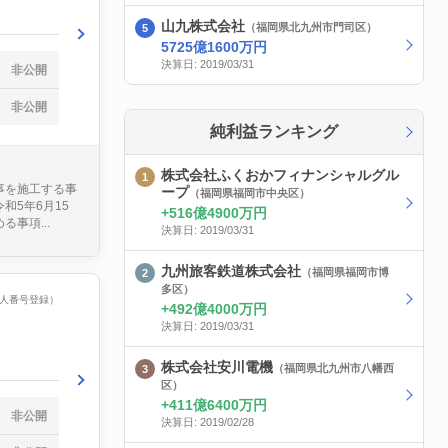
山九株式会社
（福岡県北九州市門司区）
5725億1600万円
決算日: 2019/03/31
非公開
非公開
純利益ランキング
株式会社ふくおかフィナンシャルグル
事を施工する事
ープ
（福岡県福岡市中央区）
5年6月15
516億4900万円
事項...
決算日: 2019/03/31
九州旅客鉄道株式会社
（福岡県福岡市博
多区）
（法人番号登録）
492億4000万円
決算日: 2019/03/31
株式会社安川電機
（福岡県北九州市八幡西
区）
411億6400万円
非公開
決算日: 2019/02/28