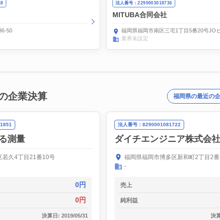
28
法人番号：2290003018736
MITUBA合同会社
-50
福岡県福岡市南区三宅1丁目5番20号JOビ
業界未設定
の企業決算
福岡県の最近の
1851
法人番号：8290001081722
る測量
ダイチエンジニア株式会
若久4丁目21番10号
福岡県福岡市博多区新和町2丁目2番
-
0円
売上
0円
純利益
決算日: 2019/05/31
決算日