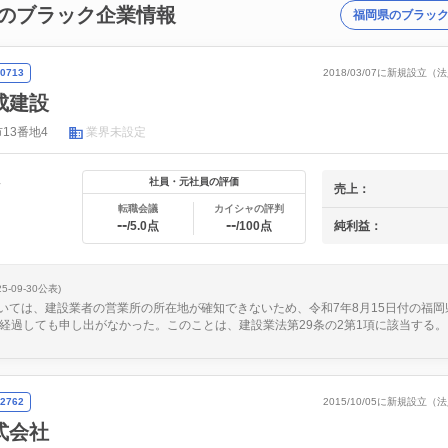
のブラック企業情報
福岡県のブラッ
0713
2018/03/07に新規設立
成建設
13番地4
業界未設定
年
社員・元社員の評価
売上：
転職会議
カイシャの評判
--
--
純利益：
/5.0点
/100点
25-09-30公表)
いては、建設業者の営業所の所在地が確知できないため、令和7年8月15日付の福岡
を経過しても申し出がなかった。このことは、建設業法第29条の2第1項に該当する。
2762
2015/10/05に新規設立
式会社