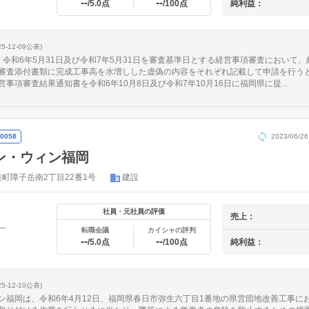
--
--
純利益：
/5.0点
/100点
25-12-09公表)
、令和6年5月31日及び令和7年5月31日を審査基準日とする経営事項審査において
審査添付書類に完成工事高を水増しした虚偽の内容をそれぞれ記載して申請を行う
事項審査結果通知書を令和6年10月8日及び令和7年10月16日に福岡県に提...
0058
2023/06
ン・ウィン福岡
町障子岳南2丁目22番1号
建設
社員・元社員の評価
売上：
一
転職会議
カイシャの評判
--
--
純利益：
/5.0点
/100点
25-12-10公表)
ン福岡は、令和6年4月12日、福岡県春日市弥生六丁目1番地の県営団地改善工事に