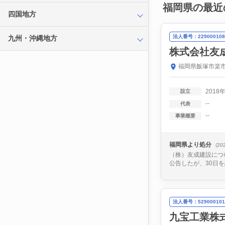
福岡県の最近
四国地方
法人番号：229000108
九州・沖縄地方
株式会社友
福岡県飯塚市楽市
2018
設立
--
代表
--
事業概要
福岡県より処分
(20
（株）友成建設につ
公告したが、30日
法人番号：529000101
九宝工業株