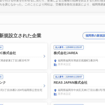
取り付ける作業を行わせるに当たり、墜落による労働者の危険を防止するための措
れを講じなかった。このことにより同社は、労働安全衛生法違反により、福岡簡易裁判
新規設立された企業
福岡県の新規
24
法人番号：1290001115107
 ARC株式会社
株式会社JAREA
博多駅東1丁目1番33号7F
福岡県福岡市博多区祇園町1番20号
業界未設定
45
法人番号：2290001115007
ンク
REAS JAPAN株式会社
1丁目26番2-204号福岡県公営住宅老司団地2棟
福岡県福岡市中央区天神1丁目11番1号7
業界未設定