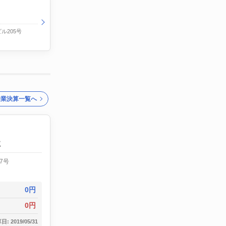
ル205号
企業決算一覧へ
社
7号
0円
0円
: 2019/05/31