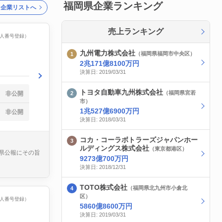
福岡県企業ランキング
ク企業リストへ
売上ランキング
（法人番号登録）
九州電力株式会社
（福岡県福岡市中央区）
2兆171億8100万円
決算日: 2019/03/31
トヨタ自動車九州株式会社
（福岡県宮若
非公開
市）
1兆527億6900万円
非公開
決算日: 2018/03/31
コカ・コーラボトラーズジャパンホー
ルディングス株式会社
（東京都港区）
県公報にその旨
9273億700万円
決算日: 2018/12/31
TOTO株式会社
（福岡県北九州市小倉北
区）
（法人番号登録）
5860億8600万円
決算日: 2019/03/31