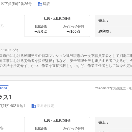
区下呉服町9番26号
建設
社員・元社員の評価
売上：
宣元
転職会議
カイシャの評判
--
--
純利益：
/5.0点
/100点
25-10-06公表)
岡市内における民間発注の新築マンション建設現場の一次下請負業者として掘削工
同工事における労働者を指揮監督するなど、安全管理全般を総括する者であるが、令和
の方法を決定せず、かつ、作業を直接指揮しないなど、作業主任者として法令の定める
6556
2020/06/17に新規設立
ラス1
頓野1402番地1
業界未設定
年
社員・元社員の評価
売上：
哲也
転職会議
カイシャの評判