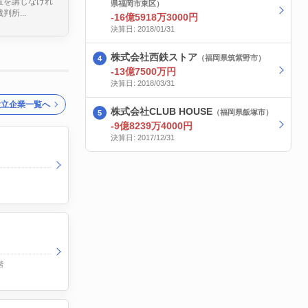
置を講じなけれ
県福岡市東区）
所...
-16億5918万3000円
決算日: 2018/01/31
株式会社西鉄ストア
（福岡県筑紫野市）
-13億7500万円
決算日: 2018/03/31
設立企業一覧へ
株式会社CLUB HOUSE
（福岡県飯塚市）
-9億8239万4000円
決算日: 2017/12/31
階