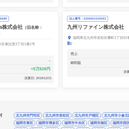
6688
法人番号：3290801020693
oka株式会社
九州リファイン株式会社
（旧名称：
）
福岡県北九州市若松区響町1丁目62番
-
区東比恵3丁目1番2号
売上
-
純利益
5万828円
決算日
決算日: 2018/12/31
村
北九州市門司区
北九州市若松区
北九州市戸畑区
北九州市小倉北
福岡市東区
福岡市博多区
福岡市中央区
福岡市南区
福岡市西