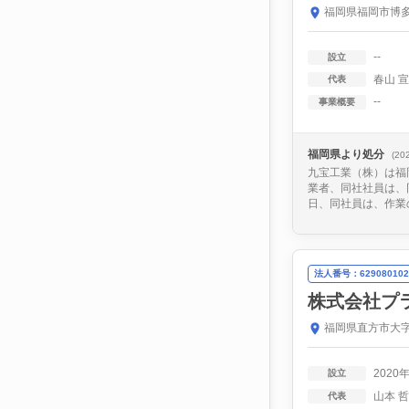
福岡県福岡市博多
--
設立
春山 
代表
--
事業概要
福岡県より処分
(20
九宝工業（株）は福
業者、同社社員は、
日、同社員は、作業
法人番号：629080102
株式会社プ
福岡県直方市大字
2020
設立
山本 
代表