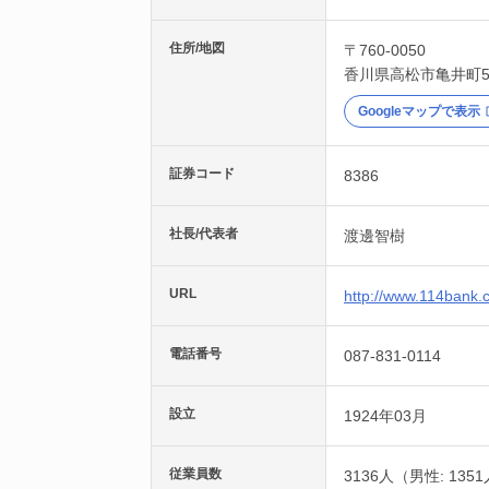
住所/地図
〒760-0050
香川県
高松市
亀井町
Googleマップで表示
証券コード
8386
社長/代表者
渡邊智樹
URL
http://www.114bank.c
電話番号
087-831-0114
設立
1924年03月
従業員数
3136人（男性: 135