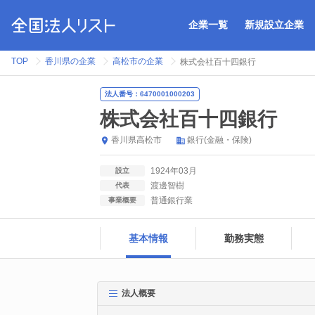
企業一覧
新規設立企業
TOP
香川県の企業
高松市の企業
株式会社百十四銀行
法人番号：6470001000203
株式会社百十四銀行
香川県
高松市
銀行(金融・保険)
1924年03月
設立
渡邊智樹
代表
普通銀行業
事業概要
基本情報
勤務実態
法人概要