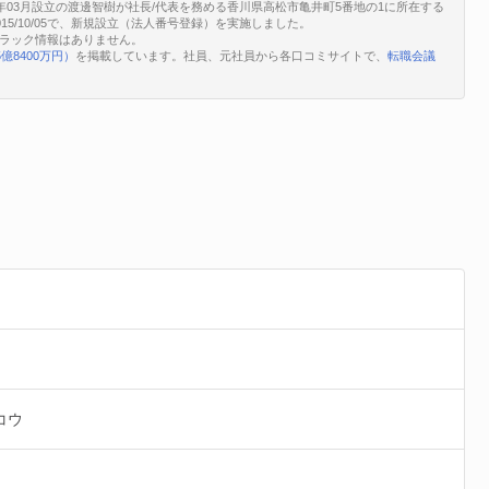
年03月設立の渡邊智樹が社長/代表を務める香川県高松市亀井町5番地の1に所在する
は2015/10/05で、新規設立（法人番号登録）を実施しました。
ブラック情報はありません。
5億8400万円）
を掲載しています。社員、元社員から各口コミサイトで、
転職会議
コウ