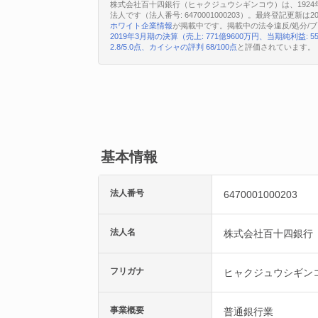
株式会社百十四銀行（ヒャクジュウシギンコウ）は、1924
法人です（法人番号: 6470001000203）。最終登記更新
ホワイト企業情報
が掲載中です。掲載中の法令違反/処分/
2019年3月期の決算（売上: 771億9600万円、当期純利益: 5
2.8/5.0点、カイシャの評判 68/100点
と評価されています。
基本情報
法人番号
6470001000203
法人名
株式会社百十四銀行
フリガナ
ヒャクジュウシギン
事業概要
普通銀行業