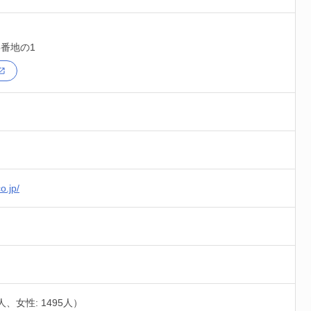
5番地の1
o.jp/
1人、女性: 1495人）