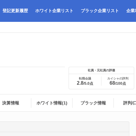
登記更新履歴
ホワイト企業リスト
ブラック企業リスト
企業
社員・元社員の評価
転職会議
カイシャの評判
2.8
68
/5.0点
/100点
決算情報
ホワイト情報(1)
ブラック情報
評判/