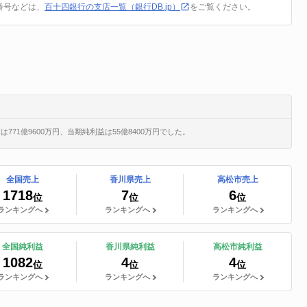
番号などは、
百十四銀行の支店一覧（銀行DB.jp）
をご覧ください。
771億9600万円、当期純利益は55億8400万円でした。
全国売上
香川県売上
高松市売上
1718
7
6
位
位
位
ランキングへ
ランキングへ
ランキングへ
全国純利益
香川県純利益
高松市純利益
1082
4
4
位
位
位
ランキングへ
ランキングへ
ランキングへ