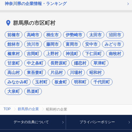
神奈川県の企業情報・ランキング
群馬県の市区町村
前橋市
高崎市
桐生市
伊勢崎市
太田市
沼田市
館林市
渋川市
藤岡市
富岡市
安中市
みどり市
榛東村
吉岡町
上野村
神流町
下仁田町
南牧村
甘楽町
中之条町
長野原町
嬬恋村
草津町
高山村
東吾妻町
片品村
川場村
昭和村
みなかみ町
玉村町
板倉町
明和町
千代田町
大泉町
邑楽町
TOP
群馬県の企業
昭和村の企業
データの出典について
プライバシーポリシー