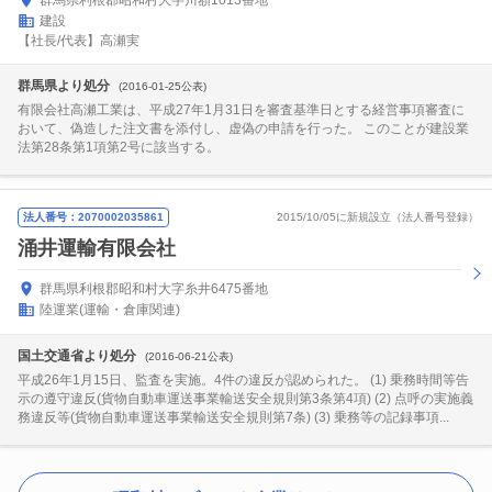
群馬県利根郡昭和村大字川額1013番地
建設
【社長/代表】高瀬実
群馬県より処分
(2016-01-25公表)
有限会社高瀬工業は、平成27年1月31日を審査基準日とする経営事項審査に
おいて、偽造した注文書を添付し、虚偽の申請を行った。 このことが建設業
法第28条第1項第2号に該当する。
法人番号：2070002035861
2015/10/05に新規設立（法人番号登録）
涌井運輸有限会社
群馬県利根郡昭和村大字糸井6475番地
陸運業(運輸・倉庫関連)
国土交通省より処分
(2016-06-21公表)
平成26年1月15日、監査を実施。4件の違反が認められた。 (1) 乗務時間等告
示の遵守違反(貨物自動車運送事業輸送安全規則第3条第4項) (2) 点呼の実施義
務違反等(貨物自動車運送事業輸送安全規則第7条) (3) 乗務等の記録事項...