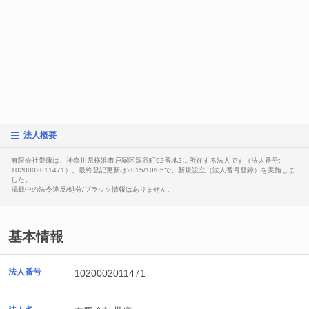
法人概要
有限会社帯康は、神奈川県横浜市戸塚区深谷町92番地2に所在する法人です（法人番号:
1020002011471）。最終登記更新は2015/10/05で、新規設立（法人番号登録）を実施しま
した。
掲載中の法令違反/処分/ブラック情報はありません。
基本情報
法人番号
1020002011471