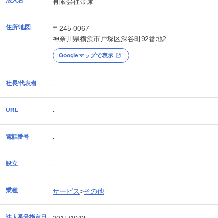
法人名
有限会社帯康
住所/地図
〒245-0067
神奈川県
横浜市戸塚区
深谷町92番地2
Googleマップで表示
社長/代表者
-
URL
-
電話番号
-
設立
-
業種
サービス
>
その他
法人番号指定日