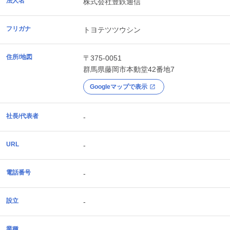
法人名
株式会社豊鉄通信
フリガナ
トヨテツツウシン
住所/地図
〒375-0051
群馬県
藤岡市
本動堂42番地7
Googleマップで表示
社長/代表者
-
URL
-
電話番号
-
設立
-
業種