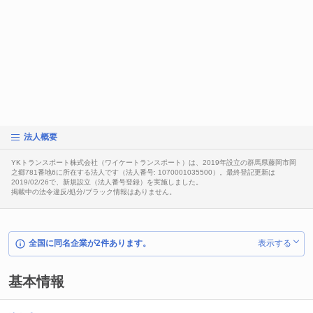
法人概要
YKトランスポート株式会社（ワイケートランスポート）は、2019年設立の群馬県藤岡市岡
之郷781番地6に所在する法人です（法人番号: 1070001035500）。最終登記更新は
2019/02/26で、新規設立（法人番号登録）を実施しました。
掲載中の法令違反/処分/ブラック情報はありません。
全国に同名企業が2件あります。
表示する
基本情報