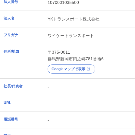
法人番号
1070001035500
法人名
YKトランスポート株式会社
フリガナ
ワイケートランスポート
住所/地図
〒375-0011
群馬県
藤岡市
岡之郷781番地6
Googleマップで表示
社長/代表者
-
URL
-
電話番号
-