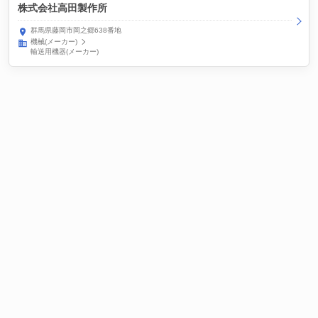
株式会社高田製作所
群馬県藤岡市岡之郷638番地
機械(メーカー)
輸送用機器(メーカー)