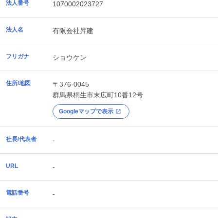
法人番号
1070002023727
法人名
有限会社昇建
フリガナ
ショウケン
住所/地図
〒376-0045
群馬県
桐生市
末広町10番12号
Googleマップで表示
社長/代表者
-
URL
-
電話番号
-