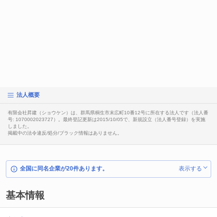
法人概要
有限会社昇建（ショウケン）は、群馬県桐生市末広町10番12号に所在する法人です（法人番
号: 1070002023727）。最終登記更新は2015/10/05で、新規設立（法人番号登録）を実施
しました。
掲載中の法令違反/処分/ブラック情報はありません。
全国に同名企業が20件あります。
表示する
基本情報