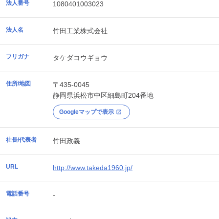
法人番号
1080401003023
法人名
竹田工業株式会社
フリガナ
タケダコウギョウ
住所/地図
〒435-0045
静岡県
浜松市中区
細島町204番地
Googleマップで表示
社長/代表者
竹田政義
URL
http://www.takeda1960.jp/
電話番号
-