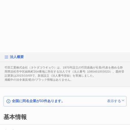
法人概要
竹田工業株式会社（タケダコウギョウ）は、1970年設立の竹田政義が社長/代表を務める静
岡県浜松市中区細島町204番地に所在する法人です（法人番号: 1080401003023）。最終登
記更新は2015/10/05で、新規設立（法人番号登録）を実施しました。
掲載中の法令違反/処分/ブラック情報はありません。
全国に同名企業が33件あります。
表示する
基本情報