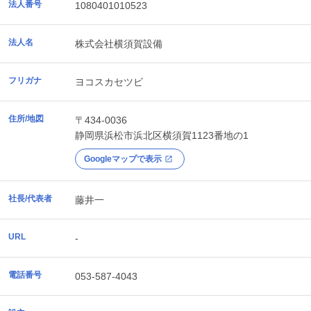
法人番号
1080401010523
法人名
株式会社横須賀設備
フリガナ
ヨコスカセツビ
住所/地図
〒434-0036
静岡県
浜松市浜北区
横須賀1123番地の1
Googleマップで表示
社長/代表者
藤井一
URL
-
電話番号
053-587-4043