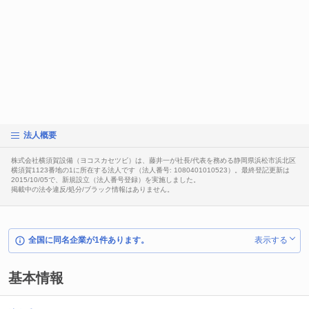
法人概要
株式会社横須賀設備（ヨコスカセツビ）は、藤井一が社長/代表を務める静岡県浜松市浜北区
横須賀1123番地の1に所在する法人です（法人番号: 1080401010523）。最終登記更新は
2015/10/05で、新規設立（法人番号登録）を実施しました。
掲載中の法令違反/処分/ブラック情報はありません。
全国に同名企業が1件あります。
表示する
基本情報