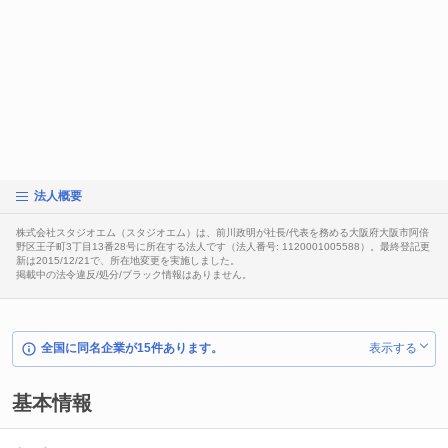
法人概要
株式会社スタジオエム（スタジオエム）は、前川政明が社長/代表を務める大阪府大阪市阿倍
野区王子町3丁目13番28号に所在する法人です（法人番号: 1120001005588）。最終登記更
新は2015/12/21で、所在地変更を実施しました。
掲載中の法令違反/処分/ブラック情報はありません。
全国に同名企業が15件あります。
表示する
基本情報