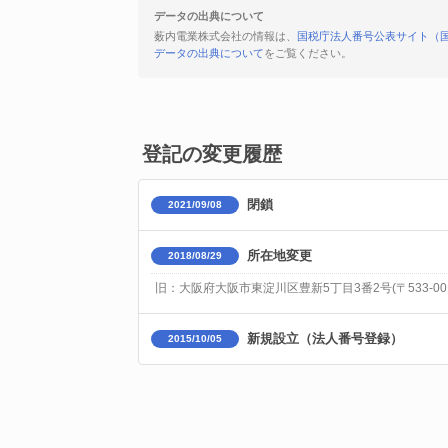
データの出典について
薮内電業株式会社の情報は、
国税庁法人番号公表サイト（
データの出典について
をご覧ください。
登記の変更履歴
閉鎖
2021/09/08
所在地変更
2018/08/29
旧：大阪府大阪市東淀川区豊新5丁目3番2号(〒533-001
新規設立（法人番号登録）
2015/10/05