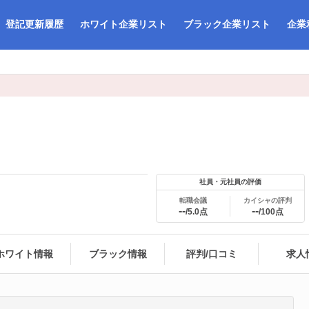
登記更新履歴
ホワイト企業リスト
ブラック企業リスト
企業
社員・元社員の評価
転職会議
カイシャの評判
--
--
/5.0点
/100点
ホワイト情報
ブラック情報
評判/口コミ
求人