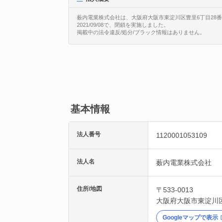
薮内電業株式会社は、大阪府大阪市東淀川区豊里6丁目28番11
2021/09/08で、閉鎖を実施しました。
掲載中の法令違反/処分/ブラック情報はありません。
基本情報
法人番号
1120001053109
法人名
薮内電業株式会社
住所/地図
〒533-0013
大阪府
大阪市東淀川
Googleマップで表示