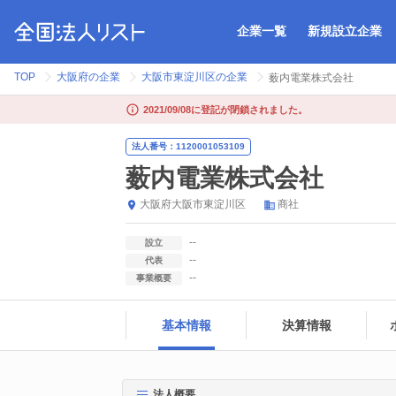
企業一覧
新規設立企業
TOP
大阪府の企業
大阪市東淀川区の企業
薮内電業株式会社
2021/09/08に登記が閉鎖されました。
法人番号：1120001053109
薮内電業株式会社
大阪府
大阪市東淀川区
商社
--
設立
--
代表
--
事業概要
基本情報
決算情報
法人概要