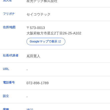
法人名
星光テック株式会社
フリガナ
セイコウテック
住所/地図
〒573-0013
大阪府
枚方市
星丘2丁目26-25-A102
Googleマップで表示
社長/代表者
嶌田寛人
URL
-
電話番号
072-898-1789
設立
-
業種