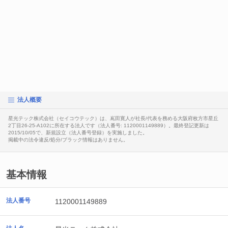
法人概要
星光テック株式会社（セイコウテック）は、嶌田寛人が社長/代表を務める大阪府枚方市星丘
2丁目26-25-A102に所在する法人です（法人番号: 1120001149889）。最終登記更新は
2015/10/05で、新規設立（法人番号登録）を実施しました。
掲載中の法令違反/処分/ブラック情報はありません。
基本情報
法人番号
1120001149889