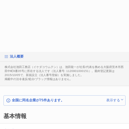
法人概要
株式会社池田工務店（イケダコウムテン）は、池田龍一が社長/代表を務める大阪府茨木市西
田中町8番35号に所在する法人です（法人番号: 1120901000151）。最終登記更新は
2015/10/05で、新規設立（法人番号登録）を実施しました。
掲載中の法令違反/処分/ブラック情報はありません。
全国に同名企業が75件あります。
表示する
基本情報