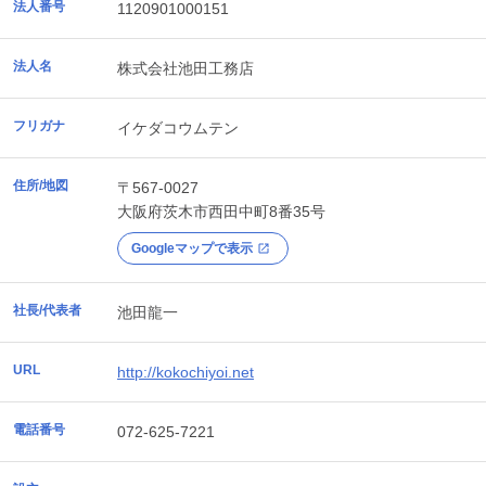
法人番号
1120901000151
法人名
株式会社池田工務店
フリガナ
イケダコウムテン
住所/地図
〒567-0027
大阪府
茨木市
西田中町8番35号
Googleマップで表示
社長/代表者
池田龍一
URL
http://kokochiyoi.net
電話番号
072-625-7221