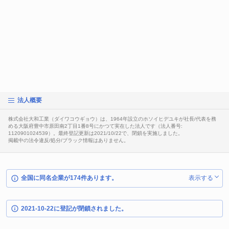
法人概要
株式会社大和工業（ダイワコウギョウ）は、1964年設立のホソイヒデユキが社長/代表を務
める大阪府豊中市原田南2丁目1番8号にかつて実在した法人です（法人番号:
1120901024539）。最終登記更新は2021/10/22で、閉鎖を実施しました。
掲載中の法令違反/処分/ブラック情報はありません。
全国に同名企業が174件あります。
表示する
2021-10-22に登記が閉鎖されました。