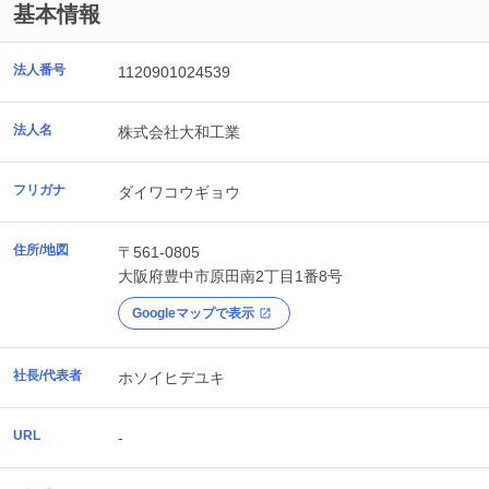
基本情報
法人番号
1120901024539
法人名
株式会社大和工業
フリガナ
ダイワコウギョウ
住所/地図
〒561-0805
大阪府
豊中市
原田南2丁目1番8号
Googleマップで表示
社長/代表者
ホソイヒデユキ
URL
-