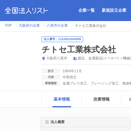
企業一覧
新規設立企業
TOP
大阪府の企業
八尾市の企業
チトセ工業株式会社
法人番号：1122001004999
チトセ工業株式会社
大阪府
八尾市
建設
金属製品(メーカー)
機械
1964年11月
設立
中西啓文
代表
金属プレス加工、ブレージング加工、無線
事業概要
基本情報
決算情報
法人概要