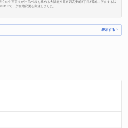
月設立の中西啓文が社長/代表を務める大阪府八尾市西高安町5丁目3番地に所在する法
20/03/02で、所在地変更を実施しました。
表示する