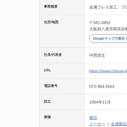
事業概要
金属プレス加工、ブ
住所/地図
〒581-0852
大阪府
八尾市
西高安
Googleマップで表示
社長/代表者
中西啓文
URL
https://www.chitose-k
電話番号
072-984-5601
設立
1964年11月
業種
建設
メーカー
金属製品