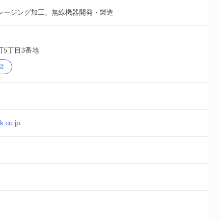
レージング加工、無線機器開発・製造
町5丁目3番地
k.co.jp