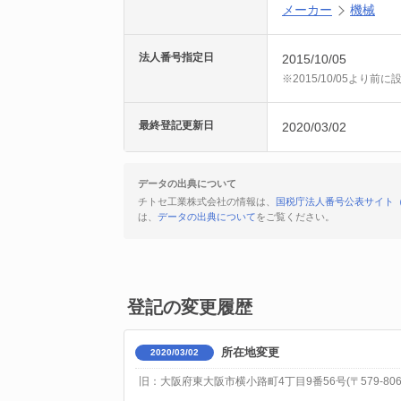
メーカー
機械
法人番号指定日
2015/10/05
※2015/10/05より
最終登記更新日
2020/03/02
データの出典について
チトセ工業株式会社の情報は、
国税庁法人番号公表サイト
は、
データの出典について
をご覧ください。
登記の変更履歴
所在地変更
2020/03/02
旧：大阪府東大阪市横小路町4丁目9番56号(〒579-806