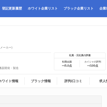
登記更新履歴
ホワイト企業リスト
ブラック企業リスト
企業
(メーカー)
社員・元社員の評価
転職会議
カイシャの評判
--
--
/5.0点
/100点
機器開発・製造
ホワイト情報
ブラック情報
評判/口コミ
求人