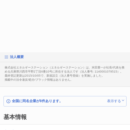
法人概要
株式会社エネルギーステーション（エネルギーステーション）は、米田豊一が社長/代表を務
める兵庫県川西市平野2丁目6番10号に所在する法人です（法人番号: 1140001079515）。
最終登記更新は2015/10/05で、新規設立（法人番号登録）を実施しました。
掲載中の法令違反/処分/ブラック情報はありません。
全国に同名企業が8件あります。
表示する
基本情報