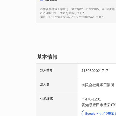
有限会社梶塚工業所は、愛知県豊田市豊栄町5丁目168番地8に
2023/01/17で、閉鎖を実施しました。
掲載中の法令違反/処分/ブラック情報はありません。
基本情報
法人番号
1180302021717
法人名
有限会社梶塚工業所
住所/地図
〒470-1201
愛知県
豊田市
豊栄町5
Googleマップで表示