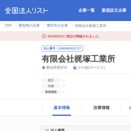
企業一覧
新規設立企業
TOP
愛知県の企業
豊田市の企業
有限会社梶塚工業所
2023/01/17に登記が閉鎖されました。
法人番号：1180302021717
有限会社梶塚工業所
愛知県
豊田市
その他(サービス)
--
設立
--
代表
--
事業概要
基本情報
決算情報
法人概要