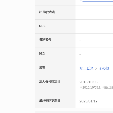
社長/代表者
-
URL
-
電話番号
-
設立
-
業種
サービス
その他
法人番号指定日
2015/10/05
※2015/10/05より
最終登記更新日
2023/01/17