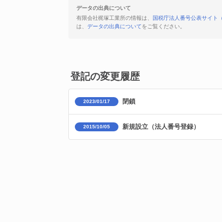
データの出典について
有限会社梶塚工業所の情報は、
国税庁法人番号公表サイト
は、
データの出典について
をご覧ください。
登記の変更履歴
閉鎖
2023/01/17
新規設立（法人番号登録）
2015/10/05