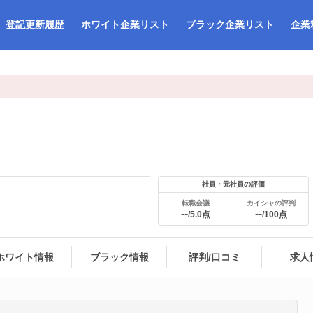
登記更新履歴
ホワイト企業リスト
ブラック企業リスト
企業
社員・元社員の評価
転職会議
カイシャの評判
--
--
/5.0点
/100点
ホワイト情報
ブラック情報
評判/口コミ
求人