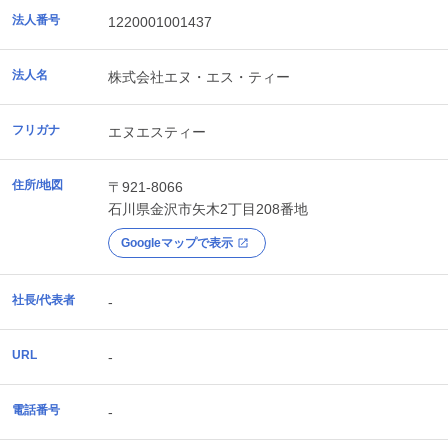
法人番号
1220001001437
法人名
株式会社エヌ・エス・ティー
フリガナ
エヌエスティー
住所/地図
〒921-8066
石川県
金沢市
矢木2丁目208番地
Googleマップで表示
社長/代表者
-
URL
-
電話番号
-