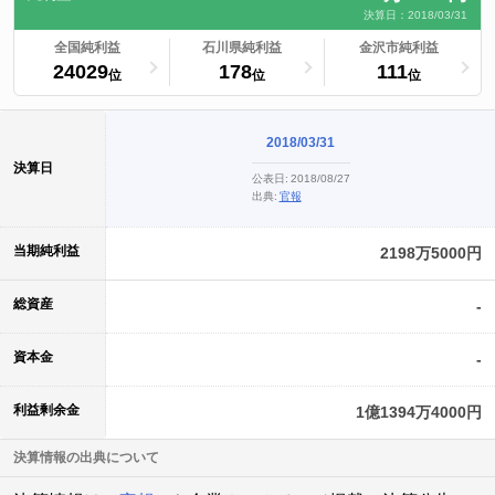
決算日：2018/03/31
ランキングへ
全国純利益
ランキングへ
石川県純利益
ランキングへ
金沢市純利益
24029
178
111
位
位
位
2018/03/31
決算日
公表日:
2018/08/27
出典:
官報
当期純利益
2198万5000円
総資産
-
資本金
-
利益剰余金
1億1394万4000円
決算情報の出典について