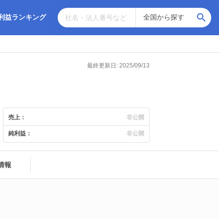
利益ランキング
最終更新日: 2025/09/13
売上：
非公開
純利益：
非公開
情報