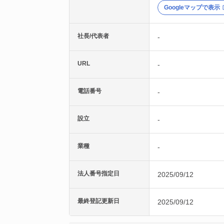
Googleマップで表示
社長/代表者
-
URL
-
電話番号
-
設立
-
業種
-
法人番号指定日
2025/09/12
最終登記更新日
2025/09/12