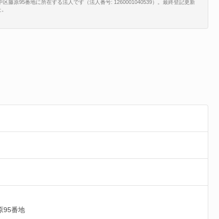
藤原95番地に所在する法人です（法人番号: 1260001040539）。最終登記更新
た。
原95番地