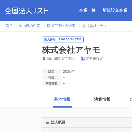
企業一覧
新規設立企業
TOP
岡山県の企業
岡山市中区の企業
株式会社アヤモ
法人番号：1260001040539
株式会社アヤモ
岡山県
岡山市中区
業界未設定
2025年
設立
--
代表
--
事業概要
基本情報
決算情報
法人概要