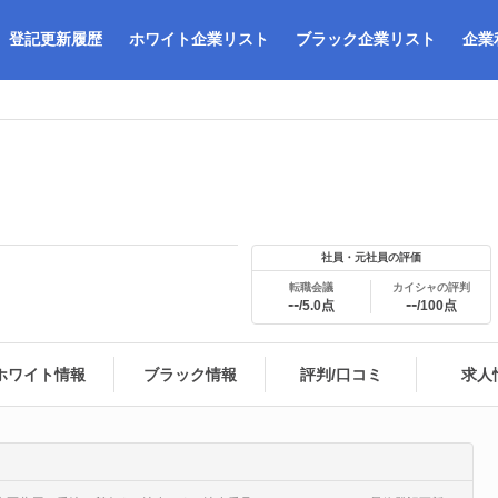
登記更新履歴
ホワイト企業リスト
ブラック企業リスト
企業
社員・元社員の評価
転職会議
カイシャの評判
--
--
/5.0点
/100点
ホワイト情報
ブラック情報
評判/口コミ
求人