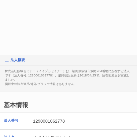
法人概要
株式会社飯塚セミナー（イイヅカセミナー）は、福岡県飯塚市潤野904番地に所在する法人
です（法人番号: 1290001062778）。最終登記更新は2018/04/25で、所在地変更を実施し
ました。
掲載中の法令違反/処分/ブラック情報はありません。
基本情報
法人番号
1290001062778