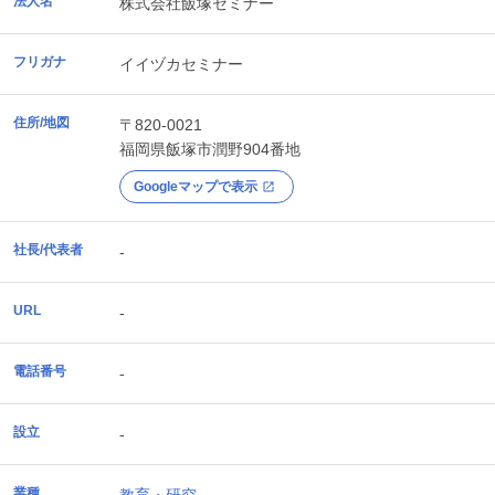
法人名
株式会社飯塚セミナー
フリガナ
イイヅカセミナー
住所/地図
〒820-0021
福岡県
飯塚市
潤野904番地
Googleマップで表示
社長/代表者
-
URL
-
電話番号
-
設立
-
業種