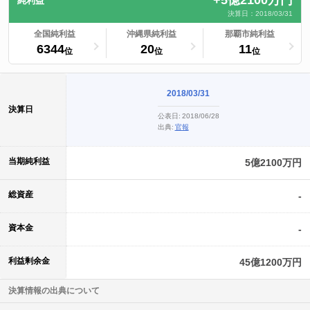
+5億2100万円
純利益
決算日：2018/03/31
ランキングへ
全国純利益
ランキングへ
沖縄県純利益
ランキングへ
那覇市純利益
6344
20
11
位
位
位
2018/03/31
決算日
公表日:
2018/06/28
出典:
官報
当期純利益
5億2100万円
総資産
-
資本金
-
利益剰余金
45億1200万円
決算情報の出典について