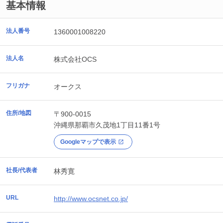
基本情報
法人番号
1360001008220
法人名
株式会社OCS
フリガナ
オークス
住所/地図
〒900-0015
沖縄県
那覇市
久茂地1丁目11番1号
Googleマップで表示
社長/代表者
林秀寛
URL
http://www.ocsnet.co.jp/