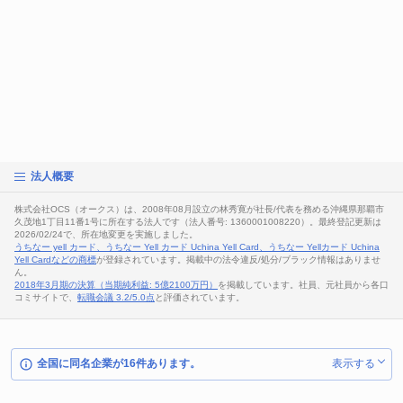
法人概要
株式会社OCS（オークス）は、2008年08月設立の林秀寛が社長/代表を務める沖縄県那覇市
久茂地1丁目11番1号に所在する法人です（法人番号: 1360001008220）。最終登記更新は
2026/02/24で、所在地変更を実施しました。
うちなー yell カード、うちなー Yell カード Uchina Yell Card、うちなー Yellカード Uchina
Yell Cardなどの商標
が登録されています。掲載中の法令違反/処分/ブラック情報はありませ
ん。
2018年3月期の決算（当期純利益: 5億2100万円）
を掲載しています。社員、元社員から各口
コミサイトで、
転職会議 3.2/5.0点
と評価されています。
全国に同名企業が16件あります。
表示する