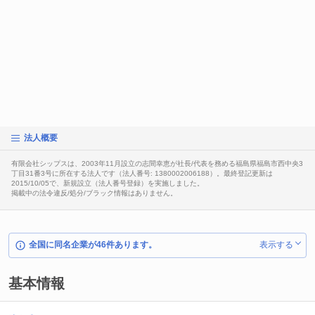
法人概要
有限会社シップスは、2003年11月設立の志間幸恵が社長/代表を務める福島県福島市西中央3
丁目31番3号に所在する法人です（法人番号: 1380002006188）。最終登記更新は
2015/10/05で、新規設立（法人番号登録）を実施しました。
掲載中の法令違反/処分/ブラック情報はありません。
全国に同名企業が46件あります。
表示する
基本情報