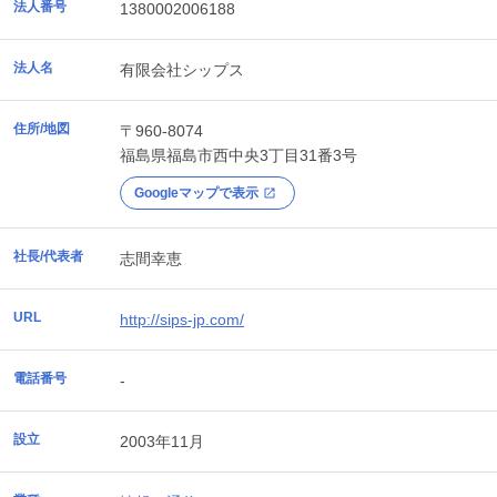
法人番号
1380002006188
法人名
有限会社シップス
住所/地図
〒960-8074
福島県
福島市
西中央3丁目31番3号
Googleマップで表示
社長/代表者
志間幸恵
URL
http://sips-jp.com/
電話番号
-
設立
2003年11月