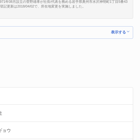
71年08月設立の菅野雄孝が社長/代表を務める岩手県奥州市水沢神明町1丁目5番43
終登記更新は2018/04/02で、所在地変更を実施しました。
表示する
社
ギョウ