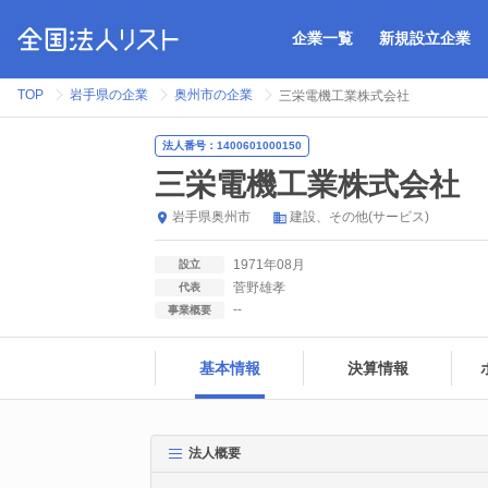
企業一覧
新規設立企業
TOP
岩手県の企業
奥州市の企業
三栄電機工業株式会社
法人番号：1400601000150
三栄電機工業株式会社
岩手県
奥州市
建設
その他(サービス)
1971年08月
設立
菅野雄孝
代表
--
事業概要
基本情報
決算情報
法人概要