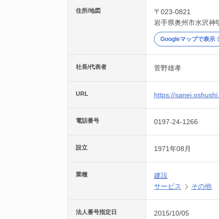
住所/地図
〒023-0821
岩手県
奥州市
水沢神明
Googleマップで表示
社長/代表者
菅野雄孝
URL
https://sanei.oshush
電話番号
0197-24-1266
設立
1971年08月
業種
建設
サービス
その他
法人番号指定日
2015/10/05