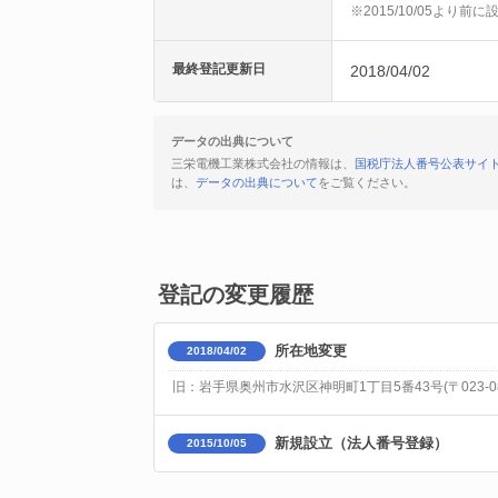
※2015/10/05より
最終登記更新日
2018/04/02
データの出典について
三栄電機工業株式会社の情報は、
国税庁法人番号公表サイ
は、
データの出典について
をご覧ください。
登記の変更履歴
所在地変更
2018/04/02
旧：岩手県奥州市水沢区神明町1丁目5番43号(〒023-08
新規設立（法人番号登録）
2015/10/05