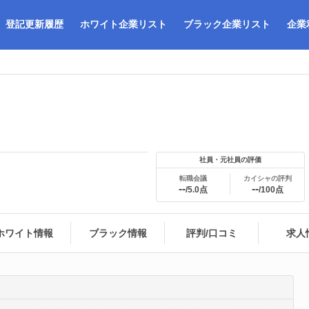
登記更新履歴
ホワイト企業リスト
ブラック企業リスト
企業
社員・元社員の評価
転職会議
カイシャの評判
--
--
/5.0点
/100点
ホワイト情報
ブラック情報
評判/口コミ
求人