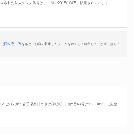
前に設立された法人の法人番号は、一律で2015/10/05に指定されています。
ト（国税庁）
をもとに独自で収集したデータを追加して編集しています。詳しく
21)から 新：岩手県奥州市水沢神明町1丁目5番43号(〒023-0821)に変更